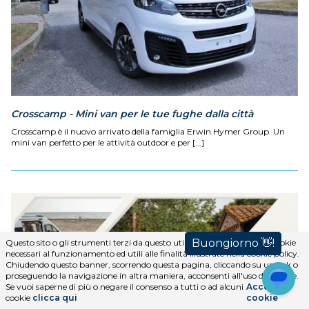
Crosscamp - Mini van per le tue fughe dalla città
Crosscamp è il nuovo arrivato della famiglia Erwin Hymer Group. Un
mini van perfetto per le attività outdoor e per [...]
Questo sito o gli strumenti terzi da questo utilizzati si avvalgono di cookie
necessari al funzionamento ed utili alle finalità illustrate nella cookie policy.
Chiudendo questo banner, scorrendo questa pagina, cliccando su un link o
proseguendo la navigazione in altra maniera, acconsenti all'uso dei cookie.
Se vuoi saperne di più o negare il consenso a tutti o ad alcuni
Accetta i
cookie
clicca qui
cookie