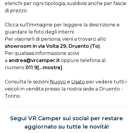
DOVE SIAMO
elenchi per ogni tipologia, suddivisi anche per fascie
di prezzo.
CONTATTI
Clicca sull'immagine per leggere la descrizione e
guardare le foto degli interni.
Per visionarli di persona, vieni a trovarci allo
showroom in via Volta 29, Druento (To)
.
Per qualsiasi informazione scrivi
a
andrea@vrcamper.it
oppure telefona al
numero
011 9[...mostra]
.
Consulta le sezioni
Nuovo
e
Usato
per vedere tutti i
veicoli in vendita presso la nostra sede a Druento -
Torino.
Segui VR Camper sui social per restare
aggiornato su tutte le novità!