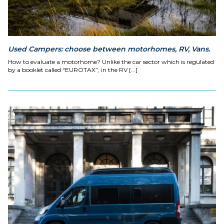
Used Campers: choose between motorhomes, RV, Vans.
How to evaluate a motorhome? Unlike the car sector which is regulated
by a booklet called “EUROTAX”, in the RV [...]