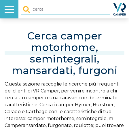
Menu
Homep
Cerca
HOME
Cerca camper
motorhome,
NUOVO
semintegrali,
USATO
mansardati, furgoni
GALLERY
Questa sezione raccoglie le ricerche più frequenti
dei clienti di VR Camper, per venire incontro a chi
VIDEO
cerca un camper o una caravan con determinate
caratteristiche. Cerca i camper Hymer, Burstner,
Carado e Carthago con le caratteristiche di tuo
ARTICOLI
interesse: camper motorhome, semintegrale, m
Camperansardato, furgonato, roulotte; puoi trovare