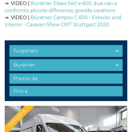
⇒ VIDEO |
Bürstner Eliseo 540 e 600: due van a
confronto, piccole differenze, grande carattere
⇒ VIDEO |
Bürstner Campeo C 600 - Exterior and
Interior - Caravan Show CMT Stuttgart 2020
OFFERTA