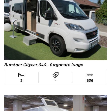
Burstner Citycar 640 - furgonato lungo
3
-
636