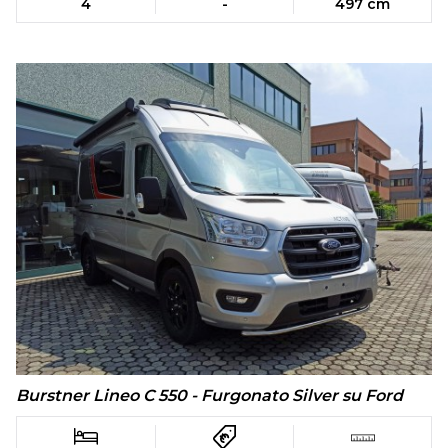
4
-
497 cm
Burstner Lineo C 550 - Furgonato Silver su Ford