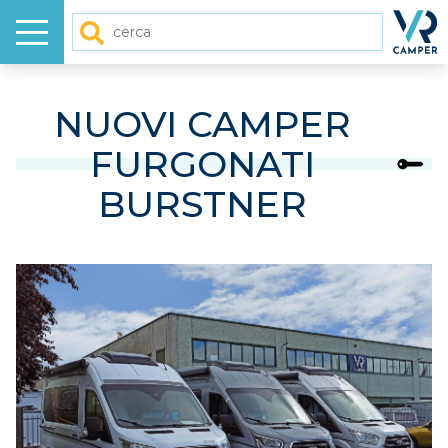
Menu
Homep
Cerca
HOME
NUOVI CAMPER
FURGONATI
NUOVO
BURSTNER
USATO
GALLERY
VIDEO
ARTICOLI