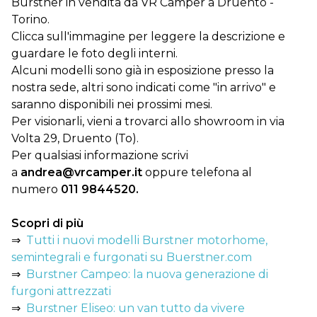
Burstner in vendita da VR Camper a Druento -
Torino.
Clicca sull'immagine per leggere la descrizione e
guardare le foto degli interni.
Alcuni modelli sono già in esposizione presso la
nostra sede, altri sono indicati come "in arrivo" e
saranno disponibili nei prossimi mesi.
Per visionarli, vieni a trovarci allo showroom in via
Volta 29, Druento (To).
Per qualsiasi informazione scrivi
a
andrea@vrcamper.it
oppure telefona al
numero
011 9844520.
Scopri di più
⇒
Tutti i nuovi modelli Burstner motorhome,
semintegrali e furgonati su Buerstner.com
⇒
Burstner Campeo: la nuova generazione di
furgoni attrezzati
⇒
Burstner Eliseo: un van tutto da vivere