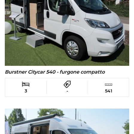
Burstner Citycar 540 - furgone compatto
3
-
541