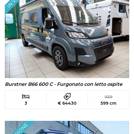
Burstner B66 600 C - Furgonato con letto ospite
3
€ 64430
599 cm
IN VISIONE