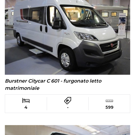
Burstner Citycar C 601 - furgonato letto
matrimoniale
4
-
599