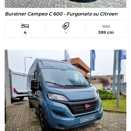
Burstner Campeo C 600 - Furgonato su Citroen
4
-
599 cm