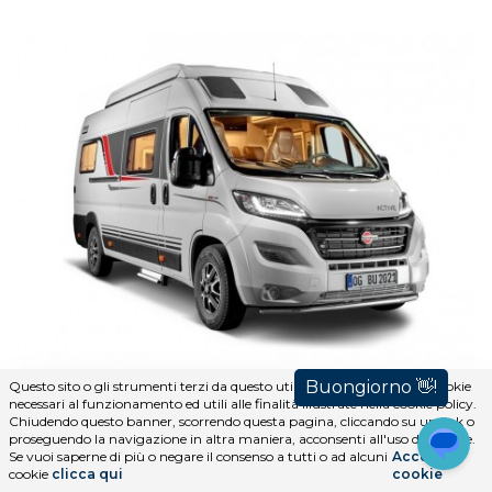
Questo sito o gli strumenti terzi da questo utilizzati si avvalgono di cookie
Burstner Campeo C 600 - Furgonato Blu Lago
necessari al funzionamento ed utili alle finalità illustrate nella cookie policy.
Chiudendo questo banner, scorrendo questa pagina, cliccando su un link o
proseguendo la navigazione in altra maniera, acconsenti all'uso dei cookie.
Se vuoi saperne di più o negare il consenso a tutti o ad alcuni
Accetta i
2
-
599 cm
cookie
clicca qui
cookie