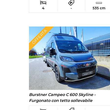
4
-
535 cm
OFFERTA
Burstner Campeo C 600 Skyline -
Furgonato con tetto sollevabile