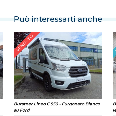
Può interessarti anche
I
VENDUTO
Burstner Lineo C 550 - Furgonato Bianco
B
su Ford
l