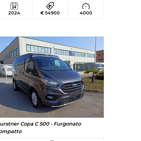
2024
€ 54900
4000
urstner Copa C 500 - Furgonato
ompatto