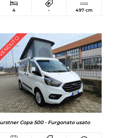
4
-
497 cm
VENDUTO
urstner Copa 500 - Furgonato usato