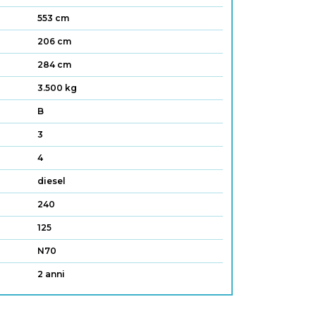
553 cm
206 cm
284 cm
3.500 kg
B
3
4
diesel
240
125
N70
2 anni