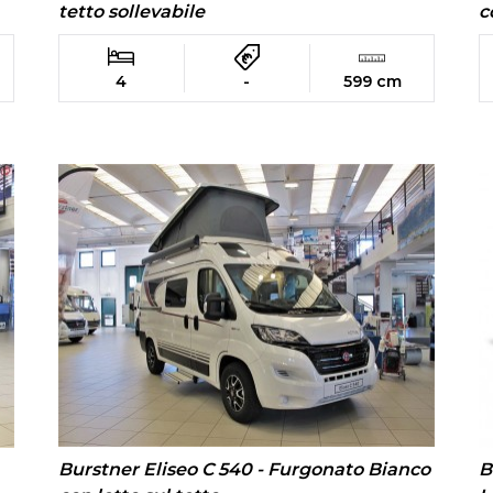
tetto sollevabile
c
4
-
599 cm
Burstner Eliseo C 540 - Furgonato Bianco
B