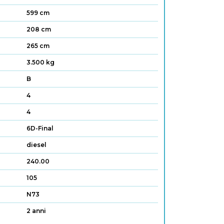
599 cm
208 cm
265 cm
3.500 kg
B
4
4
6D-Final
diesel
240.00
105
N73
2 anni