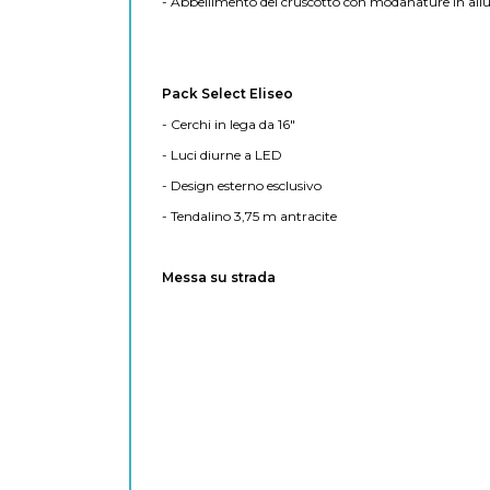
- Abbellimento del cruscotto con modanature in all
Pack Select Eliseo
- Cerchi in lega da 16"
- Luci diurne a LED
- Design esterno esclusivo
- Tendalino 3,75 m antracite
Messa su strada