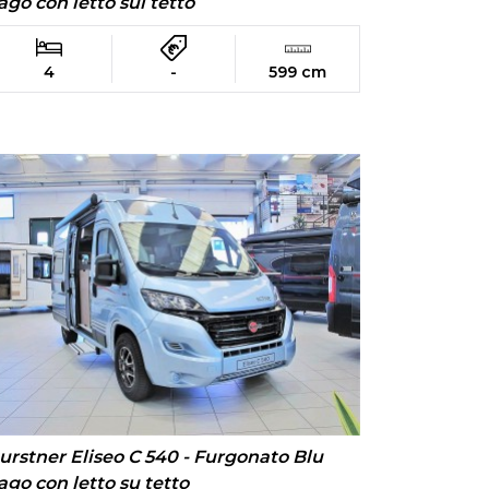
ago con letto sul tetto
4
-
599 cm
urstner Eliseo C 540 - Furgonato Blu
ago con letto su tetto