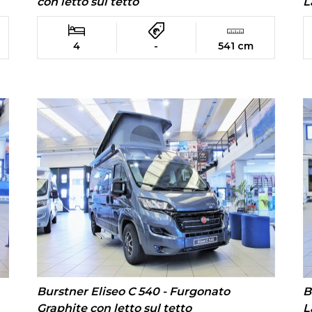
con letto sul tetto
L
4
-
541 cm
Burstner Eliseo C 540 - Furgonato
B
Graphite con letto sul tetto
L