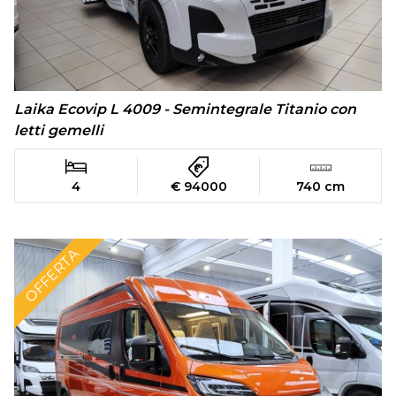
Laika Ecovip L 4009 - Semintegrale Titanio con
letti gemelli
4
€ 94000
740 cm
OFFERTA