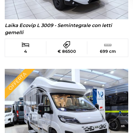
Laika Ecovip L 3009 - Semintegrale con letti
gemelli
4
€ 86500
699 cm
OFFERTA