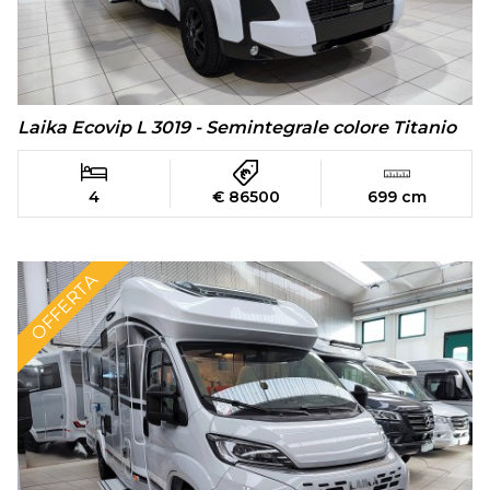
Laika Ecovip L 3019 - Semintegrale colore Titanio
4
€ 86500
699 cm
OFFERTA