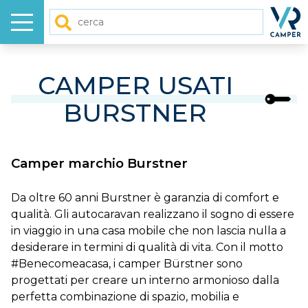
Menu
Homep
Cerca
HOME
CAMPER USATI
BURSTNER
NUOVO
USATO
Camper marchio Burstner
GALLERY
Da oltre 60 anni Burstner è garanzia di comfort e
qualità. Gli autocaravan realizzano il sogno di essere
VIDEO
in viaggio in una casa mobile che non lascia nulla a
desiderare in termini di qualità di vita. Con il motto
#Benecomeacasa, i camper Bürstner sono
ARTICOLI
progettati per creare un interno armonioso dalla
perfetta combinazione di spazio, mobilia e