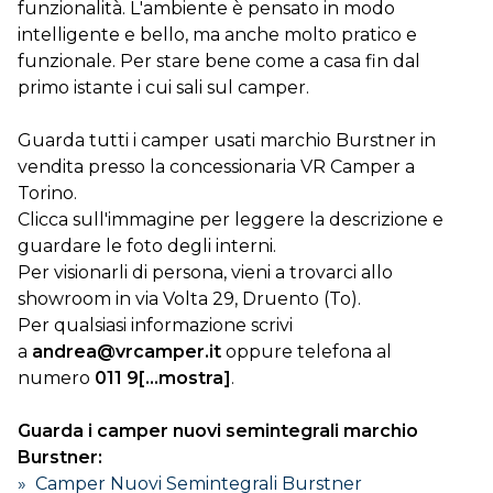
DOVE SIAMO
funzionalità. L'ambiente è pensato in modo
intelligente e bello, ma anche molto pratico e
funzionale. Per stare bene come a casa fin dal
CONTATTI
primo istante i cui sali sul camper.
Guarda tutti i camper usati marchio Burstner in
vendita presso la concessionaria VR Camper a
Torino.
Clicca sull'immagine per leggere la descrizione e
guardare le foto degli interni.
Per visionarli di persona, vieni a trovarci allo
showroom in via Volta 29, Druento (To).
Per qualsiasi informazione scrivi
a
andrea@vrcamper.it
oppure telefona al
numero
011 9[...mostra]
.
Guarda i camper nuovi semintegrali marchio
Burstner:
» Camper Nuovi Semintegrali Burstner