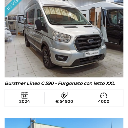
IN VISIONE
Burstner Lineo C 590 - Furgonato con letto XXL
2024
€ 54900
4000