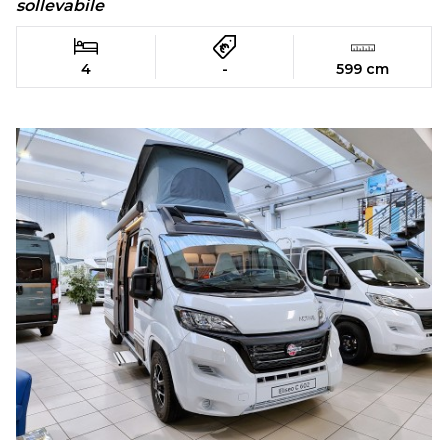
sollevabile
4
-
599 cm