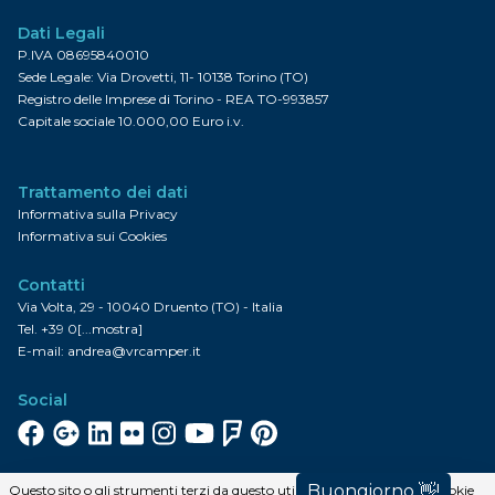
Dati Legali
P.IVA 08695840010
Sede Legale: Via Drovetti, 11- 10138 Torino (TO)
Registro delle Imprese di Torino - REA TO-993857
Capitale sociale 10.000,00 Euro i.v.
Trattamento dei dati
Informativa sulla Privacy
Informativa sui Cookies
Contatti
Via Volta, 29 - 10040 Druento (TO) - Italia
Tel.
+39 0[...mostra]
E-mail:
andrea@vrcamper.it
Social
Facebook
Google+
Linkedin
Flickr
Instagram
YouTube
FourSquare
Pinterest
Iscriviti alla newsletter
Questo sito o gli strumenti terzi da questo utilizzati si avvalgono di cookie