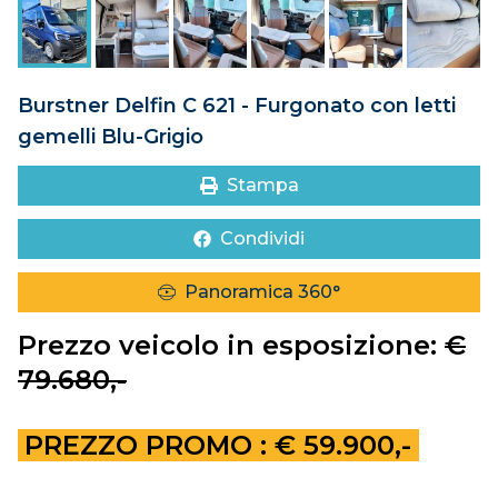
DOVE SIAMO
CONTATTI
Burstner Delfin C 621 - Furgonato con letti
gemelli Blu-Grigio
Stampa
Condividi
Panoramica 360°
Prezzo veicolo in esposizione:
€
79.680,-
PREZZO PROMO :
€ 59.900,-