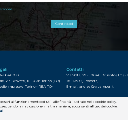
ersonali
Contattaci
gali
Contatti
8695840010
Via Volta, 29 - 10040 Druento (TO) - I
le: Via Drovetti, 11- 10138 Torino (TO)
Tel.
+39 0[...mostra]
delle Imprese di Torino - REA TO-
E-mail:
andrea@vrcamper.it
sociale 10.000,00 Euro i.v.
ssari al funzionamento ed utili alle finalità illustrate nella cookie policy.
seguendo la navigazione in altra maniera, acconsenti all'uso dei cookie.
ui
mento dei dati
va sulla Privacy
va sui Cookies