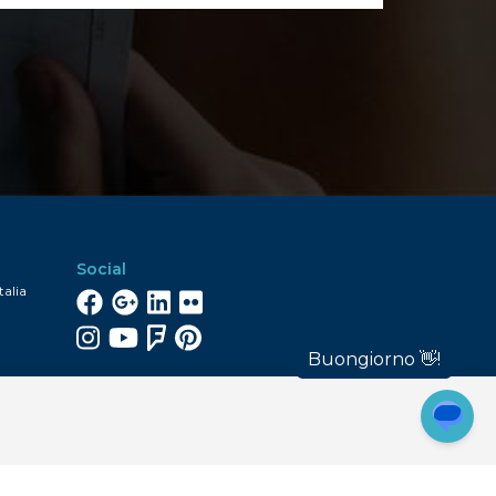
Social
talia
Facebook
Google+
Linkedin
Flickr
Instagram
YouTube
FourSquare
Pinterest
Iscriviti alla newsletter
Iscriviti