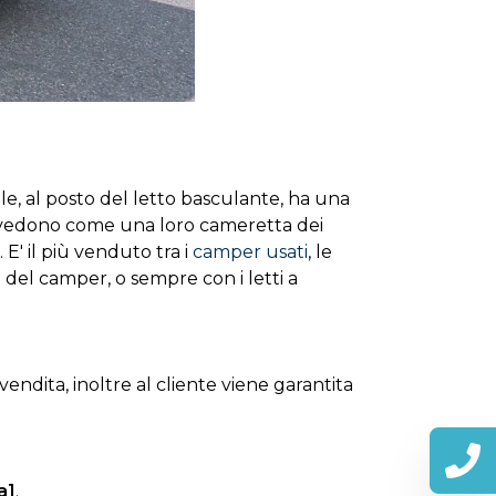
e, al posto del letto basculante, ha una
 vedono come una loro cameretta dei
 E' il più venduto tra i
camper usati
, le
a del camper, o sempre con i letti a
vendita, inoltre al cliente viene garantita
a]
.