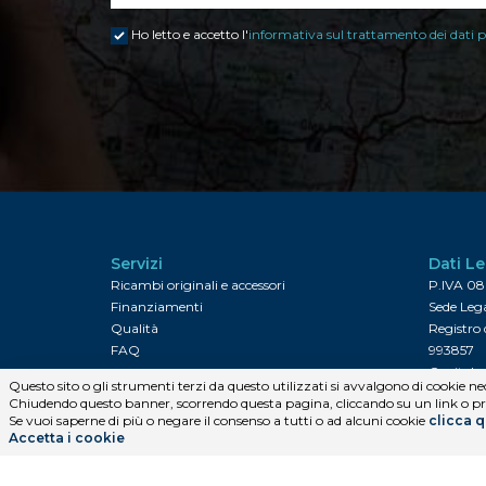
Ho letto e accetto l'
informativa sul trattamento dei dati p
Servizi
Dati Le
Ricambi originali e accessori
P.IVA 0
Finanziamenti
Sede Lega
Qualità
Registro 
FAQ
993857
Capitale 
Questo sito o gli strumenti terzi da questo utilizzati si avvalgono di cookie nece
Utility
Chiudendo questo banner, scorrendo questa pagina, cliccando su un link o pro
Se vuoi saperne di più o negare il consenso a tutti o ad alcuni cookie
clicca q
Tratta
Calcolo del costo del bollo
Accetta i cookie
Calcolo del costo dell'assicurazione
Informati
Ricerche frequenti
Informati