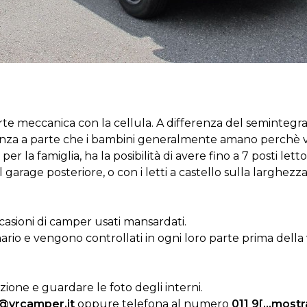
te meccanica con la cellula. A differenza del semintegral
stanza a parte che i bambini generalmente amano perchè
r la famiglia, ha la posibilità di avere fino a 7 posti letto.
 garage posteriore, o con i letti a castello sulla larghezz
casioni di camper usati mansardati.
onario e vengono controllati in ogni loro parte prima della 
zione e guardare le foto degli interni.
@vrcamper.it
oppure telefona al numero
011 9[...mostr