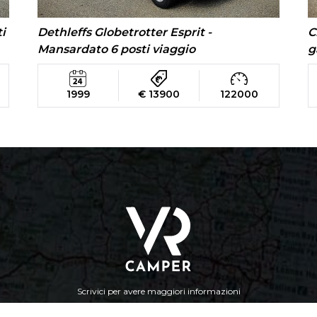
Dethleffs Globetrotter Esprit -
ti
C
Mansardato 6 posti viaggio
g
1999
€ 13900
122000
Scrivici per avere maggiori informazioni