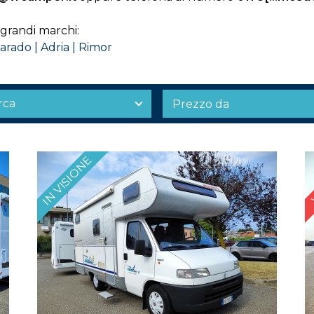
 grandi marchi:
arado
|
Adria
|
Rimor
IN VISIONE