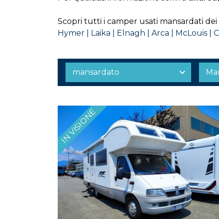
Scopri tutti i camper usati mansardati dei
Hymer
|
Laika
|
Elnagh
|
Arca |
McLouis
|
C
IN VISIONE