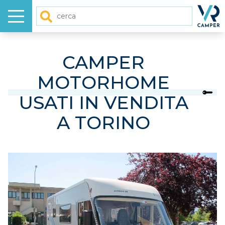
Menu
Homep
Cerca
HOME
CAMPER
MOTORHOME
NUOVO
USATI IN VENDITA
USATO
A TORINO
GALLERY
VIDEO
ARTICOLI