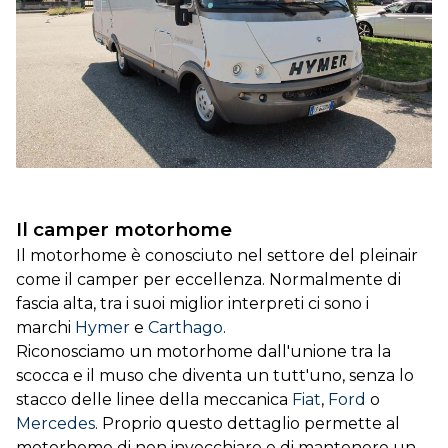
DOVE SIAMO
CONTATTI
Il camper motorhome
Il motorhome è conosciuto nel settore del pleinair
come il camper per eccellenza. Normalmente di
fascia alta, tra i suoi miglior interpreti ci sono i
marchi
Hymer
e
Carthago
.
Riconosciamo un motorhome dall'unione tra la
scocca e il muso che diventa un tutt'uno, senza lo
stacco delle linee della meccanica
Fiat
,
Ford
o
Mercedes
. Proprio questo dettaglio permette al
motorhome di non invecchiare e di mantenere un