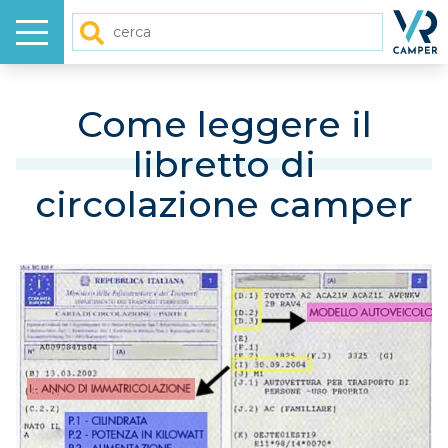
Menu
Homep
Cerca
HOME
Come leggere il
libretto di
NUOVO
circolazione camper
USATO
GALLERY
VIDEO
ARTICOLI