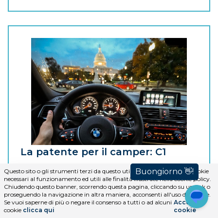
La patente per il camper: C1
Questo sito o gli strumenti terzi da questo utilizzati si avvalgono di cookie
Quale patente serve per guidare un camper?
necessari al funzionamento ed utili alle finalità illustrate nella cookie policy.
La patente B ci permette di guidare veicolo sotto i
Chiudendo questo banner, scorrendo questa pagina, cliccando su un link o
3.500 kg come ad esempio l'auto e la maggior
proseguendo la navigazione in altra maniera, acconsenti all'uso dei cookie.
parte dei camper circolanti. Con la patente C ci è
Se vuoi saperne di più o negare il consenso a tutti o ad alcuni
Accetta i
cookie
clicca qui
cookie
permesso guidare veicoli con peso a pieno carico