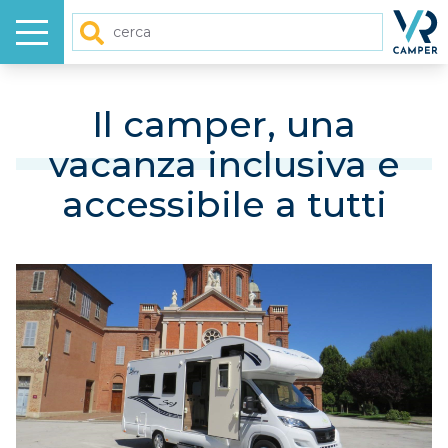
Menu
Homep
Cerca
HOME
Il camper, una
vacanza inclusiva e
NUOVO
accessibile a tutti
USATO
GALLERY
VIDEO
ARTICOLI