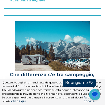
» Continua a leggere
Che differenza c'è tra campeggio,
area sosta, area attrezzata?
Questo sito o gli strumenti terzi da questo utilizzati si avvalgono di cookie
necessari al funzionamento ed utili alle finalità illustrate nella cookie policy.
Chiudendo questo banner, scorrendo questa pagina, cliccando su un link o
proseguendo la navigazione in altra maniera, acconsenti all'uso dei cookie.
Con questo articolo vi vogliamo parlare delle diverse
Se vuoi saperne di più o negare il consenso a tutti o ad alcuni
Accetta i
soluzioni che ha a disposizione il camperista quando
cookie
clicca qui
cookie