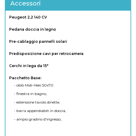
Accessori
Peugeot 2,2 140 CV
Pedana doccia in legno
Pre-cablaggio pannelli solari
Predisposizione cavi per retrocamera
Cerchi in lega da 15"
Pacchetto Base:
- oblò Midi-Heki 50x70
- finestra in bagno,
- estensione tavolo dinette,
- barra appendiabiti in doccia,
- ampio gradino d'ingresso,