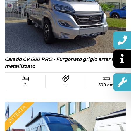
Carado CV 600 PRO - Furgonato grigio artense
metallizzato
2
-
599 cm
OFFERTA