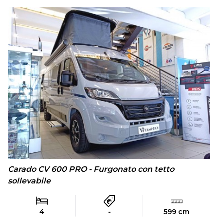
Carado CV 600 PRO - Furgonato con tetto
sollevabile
4
-
599 cm