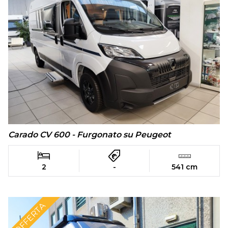
Carado CV 600 - Furgonato su Peugeot
2
-
541 cm
OFFERTA