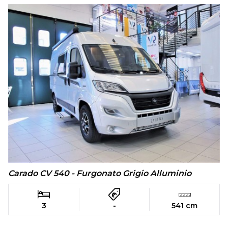
Carado CV 540 - Furgonato Grigio Alluminio
3
-
541 cm