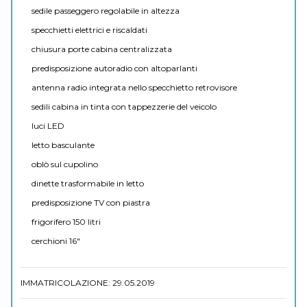
sedile passeggero regolabile in altezza
specchietti elettrici e riscaldati
chiusura porte cabina centralizzata
predisposizione autoradio con altoparlanti
antenna radio integrata nello specchietto retrovisore
sedili cabina in tinta con tappezzerie del veicolo
luci LED
letto basculante
oblò sul cupolino
dinette trasformabile in letto
predisposizione TV con piastra
frigorifero 150 litri
cerchioni 16"
IMMATRICOLAZIONE: 29.05.2019