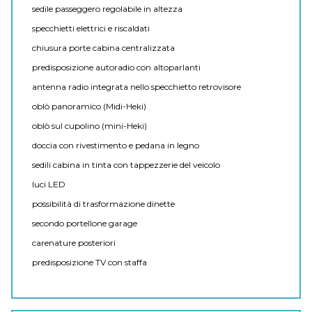
sedile passeggero regolabile in altezza
specchietti elettrici e riscaldati
chiusura porte cabina centralizzata
predisposizione autoradio con altoparlanti
antenna radio integrata nello specchietto retrovisore
oblò panoramico (Midi-Heki)
oblò sul cupolino (mini-Heki)
doccia con rivestimento e pedana in legno
sedili cabina in tinta con tappezzerie del veicolo
luci LED
possibilità di trasformazione dinette
secondo portellone garage
carenature posteriori
predisposizione TV con staffa