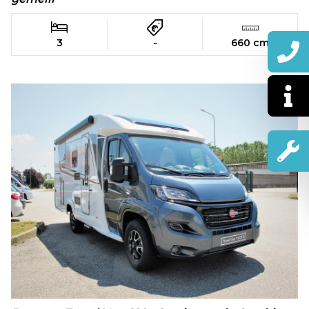
3
-
660 cm