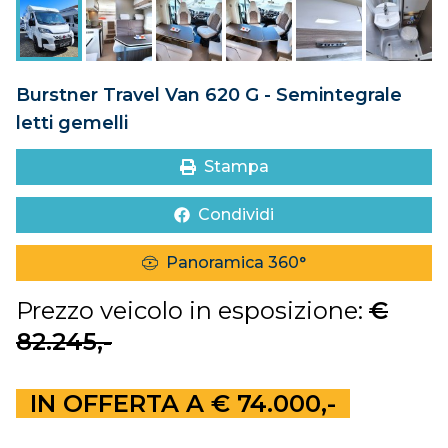
DOVE SIAMO
CONTATTI
Burstner Travel Van 620 G - Semintegrale
letti gemelli
Stampa
Condividi
Panoramica 360°
Prezzo veicolo in esposizione:
€
82.245,-
IN OFFERTA A € 74.000,-