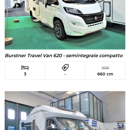
Burstner Travel Van 620 - semintegrale compatto
3
-
660 cm