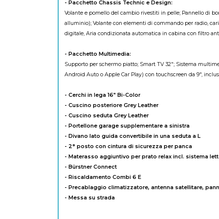
- Pacchetto Chassis Technic e Design:
Volante e pomello del cambio rivestiti in pelle; Pannello di b
alluminio); Volante con elementi di commando per radio, cari
digitale, Aria condizionata automatica in cabina con filtro ant
- Pacchetto Multimedia:
Supporto per schermo piatto; Smart TV 32"; Sistema multime
Android Auto o Apple Car Play) con touchscreen da 9", inclu
- Cerchi in lega 16" Bi-Color
- Cuscino posteriore Grey Leather
- Cuscino seduta Grey Leather
- Portellone garage supplementare a sinistra
- Divano lato guida convertibile in una seduta a L
- 2° posto con cintura di sicurezza per panca
- Materasso aggiuntivo per prato relax incl. sistema lett
- Bürstner Connect
- Riscaldamento Combi 6 E
- Precablaggio climatizzatore, antenna satellitare, panne
- Messa su strada