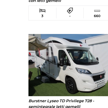
con letti gemelli
3
-
660
Burstner Lyseo TD Privilege 728 -
semintegrale letti gemelli