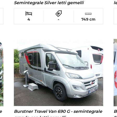
Semintegrale Silver letti gemelli
l
4
-
749 cm
Burstner Travel Van 690 G - semintegrale
e
B