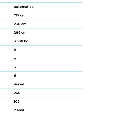
automatica
717 cm
230 cm
286 cm
3.500 kg
B
4
3
6
diesel
240
105
2 anni