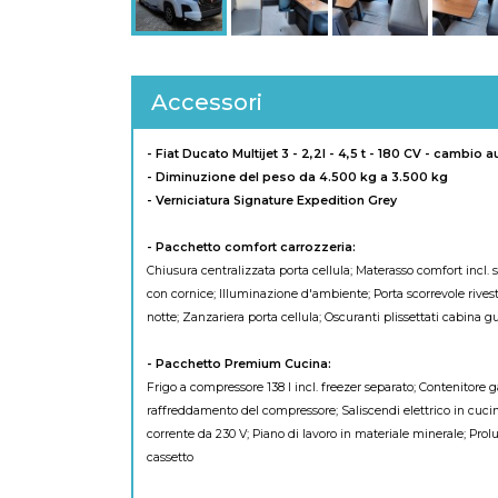
Accessori
- Fiat Ducato Multijet 3 - 2,2l - 4,5 t - 180 CV - cambio
- Diminuzione del peso da 4.500 kg a 3.500 kg
- Verniciatura Signature Expedition Grey
- Pacchetto comfort carrozzeria:
Chiusura centralizzata porta cellula; Materasso comfort incl. s
con cornice; Illuminazione d'ambiente; Porta scorrevole rivesti
notte; Zanzariera porta cellula; Oscuranti plissettati cabina gu
- Pacchetto Premium Cucina:
Frigo a compressore 138 l incl. freezer separato; Contenitore 
raffreddamento del compressore; Saliscendi elettrico in cucin
corrente da 230 V; Piano di lavoro in materiale minerale; Prol
cassetto