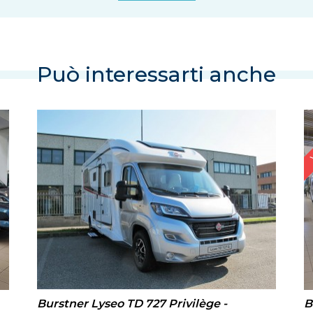
Può interessarti anche
Burstner Lyseo TD 727 Privilège -
B