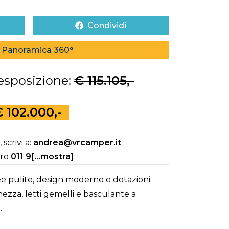
Condividi
Panoramica 360°
 esposizione:
€ 115.105,-
 102.000,-
scrivi a:
andrea@vrcamper.it
ero
011 9[...mostra]
.
ee pulite, design moderno e dotazioni
ghezza, letti gemelli e basculante a
.