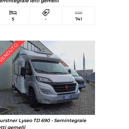
emintegrale letti gemelli
5
-
741
VENDUTO
urstner Lyseo TD 690 - Semintegrale
etti gemelli