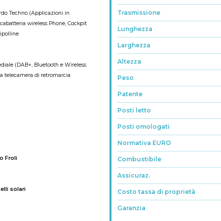
Trasmissione
ordo Techno (Applicazioni in
cabatteria wireless Phone, Cockpit
Lunghezza
ipolline
Larghezza
Altezza
diale (DAB+, Bluetooth e Wireless
sa telecamera di retromarcia
Peso
Patente
Posti letto
Posti omologati
Normativa EURO
o Froli
Combustibile
Assicuraz.
lli solari
Costo tassa di proprietà
Garanzia