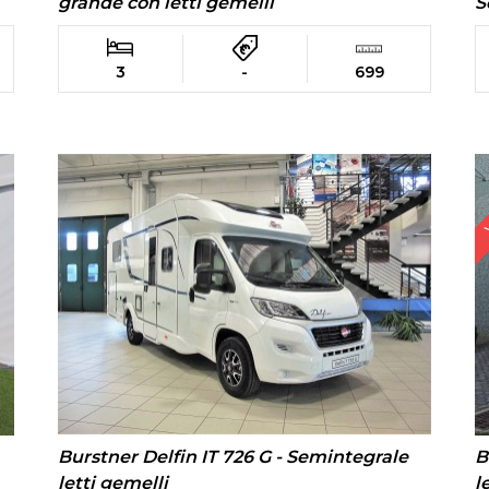
grande con letti gemelli
S
3
-
699
Burstner Delfin IT 726 G - Semintegrale
B
letti gemelli
l