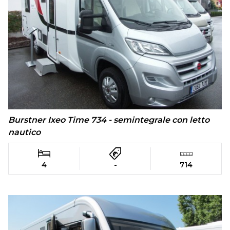
Burstner Ixeo Time 734 - semintegrale con letto
nautico
4
-
714