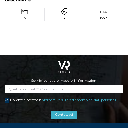
5
-
653
Scrivici per avere maggiori informazioni
Ho letto e accetto l'
informativa sul trattamento dei dati personali
Contattaci