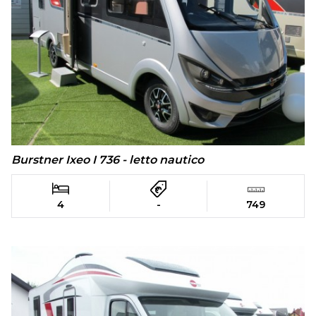
Burstner Ixeo I 736 - letto nautico
4
-
749