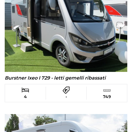
Burstner Ixeo I 729 - letti gemelli ribassati
4
-
749