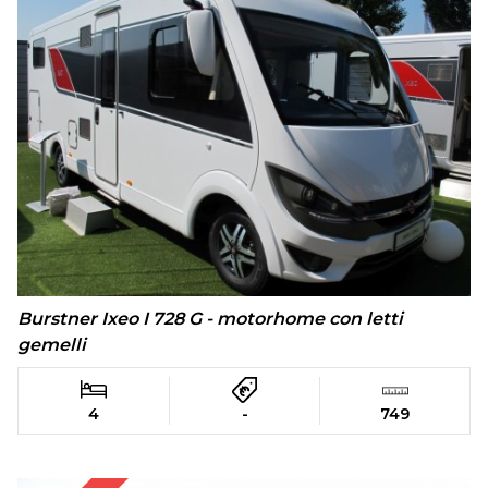
Burstner Ixeo I 728 G - motorhome con letti
gemelli
4
-
749