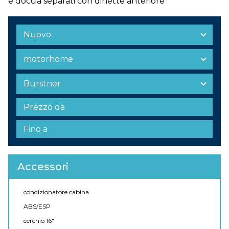
e doccia separati con dinette anteriore
Accessori
condizionatore cabina
ABS/ESP
cerchio 16"