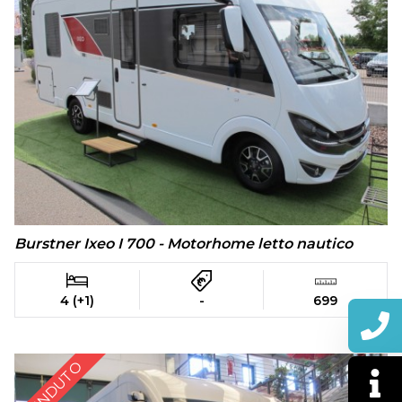
Burstner Ixeo I 700 - Motorhome letto nautico
4 (+1)
-
699
VENDUTO