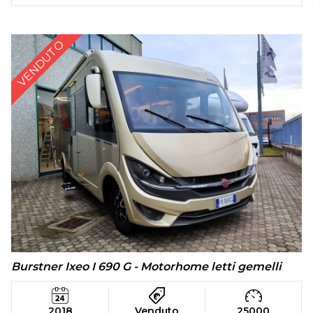
VENDUTO
Burstner Ixeo I 690 G - Motorhome letti gemelli
2018
Venduto
25000