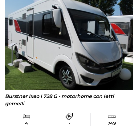
Burstner Ixeo I 728 G - motorhome con letti
gemelli
4
-
749