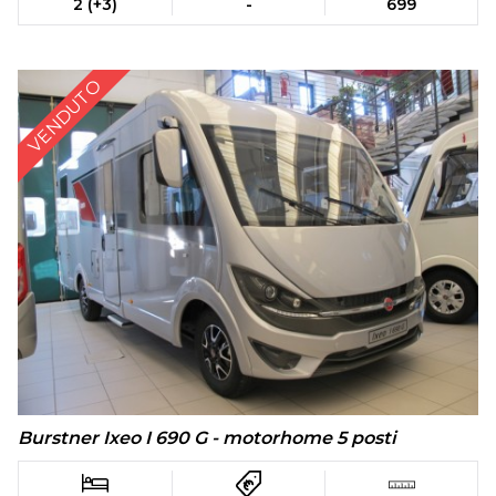
2 (+3)
-
699
VENDUTO
Burstner Ixeo I 690 G - motorhome 5 posti