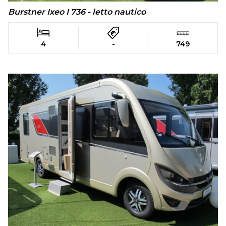
Burstner Ixeo I 736 - letto nautico
4
-
749