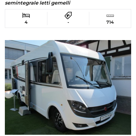
semintegrale letti gemelli
4
-
714