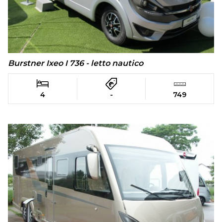
Burstner Ixeo I 736 - letto nautico
4
-
749