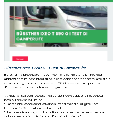
Bürstner Ixeo T 690 G - I Test di CamperLife
Bürstner ha presentato i nuovi Ixeo T che completano la linea degli
apprezzatissimi semintegrali della casa dopo che erano state lanciate le
versioni integrali Ixeo I. Il modello T 690 G rappresenta il primo step
d'ingresso alla nuova interessante gamma
"Ampia la lista degli accessori da cui attingere e quattro i pacchetti
possibili previsti sul listino."
"L'aerazione, come consuetudine su tanti mezzi di origine Nord
Europea, è affidata al solo oblò centrale."
"Una linea dinamica, con il cupolino molto ben rastremato verso la
cellula che slancia tutto il colpo d’occhio di insieme."