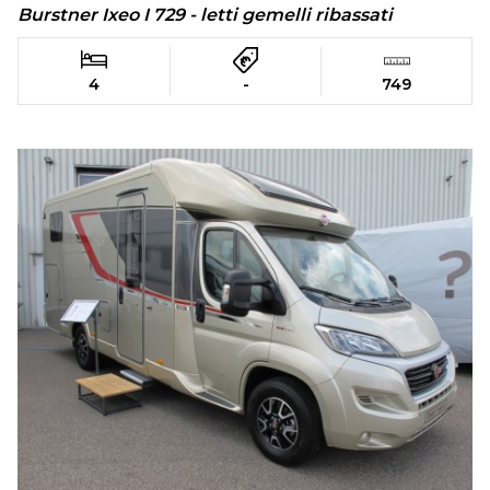
Burstner Ixeo I 729 - letti gemelli ribassati
4
-
749