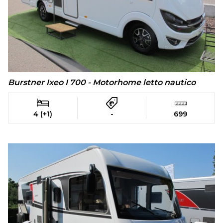
Burstner Ixeo I 700 - Motorhome letto nautico
4 (+1)
-
699