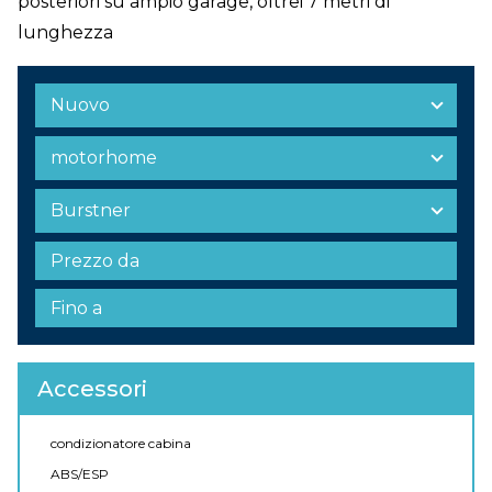
posteriori su ampio garage, oltrei 7 metri di
lunghezza
Accessori
condizionatore cabina
ABS/ESP