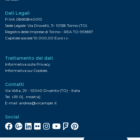
Dati Legali
P.IVA 08695840010
Sede Legale: Via Drovetti, 11- 10138 Torino (TO)
Registro delle Imprese di Torino - REA TO-993857
Capitale sociale 10.000,00 Euro i.v.
Trattamento dei dati
Informativa sulla Privacy
Informativa sui Cookies
Contatti
Via Volta, 29 - 10040 Druento (TO) - Italia
Tel.
+39 0[...mostra]
E-mail:
andrea@vrcamper.it
Social
Facebook
Google+
Linkedin
Flickr
Instagram
YouTube
FourSquare
Pinterest