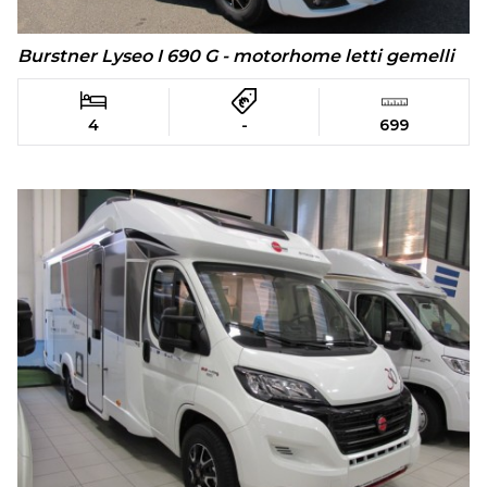
Burstner Lyseo I 690 G - motorhome letti gemelli
4
-
699