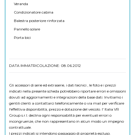
Veranda
Condizionatore cabina
Balestra posteriore rinforzata
Pannello solare
Porta bici
DATA IMMATRICOLAZIONE: 08.06.2012
Gli accessori di serie ed extraserie, i dati tecnici , le foto e i prezzi
indicati nella presente scheda potrebbero riportare errori e omissioni
dovuti ad aggiornamenti e integrazioni della base dati. Invitiamo i
gentili clienti a contattarci telefonicamente o via mail per verificare
l'effettiva disponibilità, prezzo e dotazione del veicolo. I' Italia VR
Group s.r.l. declina ogni responsabilità per eventuali errori o
incongruenze, che non rappresentano in alcun modo un impegno
contrattuale.
I prezzi indicati si intendono passaggio di proprietà escluso.