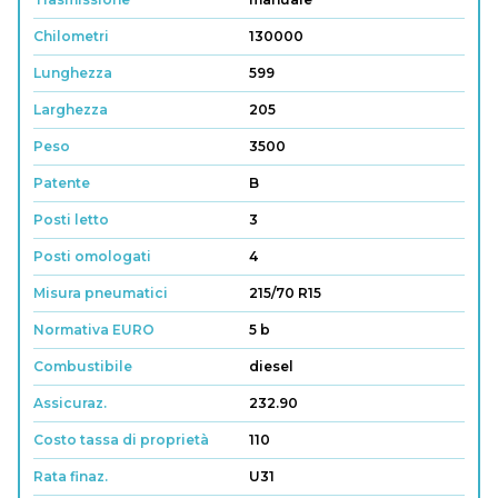
Chilometri
130000
Lunghezza
599
Larghezza
205
Peso
3500
Patente
B
Posti letto
3
Posti omologati
4
Misura pneumatici
215/70 R15
Normativa EURO
5 b
Combustibile
diesel
Assicuraz.
232.90
Costo tassa di proprietà
110
Rata finaz.
U31