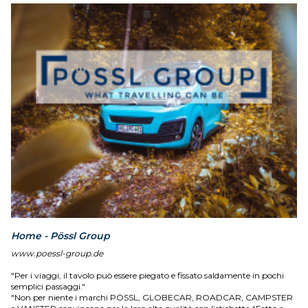
Home - Pössl Group
www.poessl-group.de
"Per i viaggi, il tavolo può essere piegato e fissato saldamente in pochi
semplici passaggi."
"Non per niente i marchi PÖSSL, GLOBECAR, ROADCAR, CAMPSTER