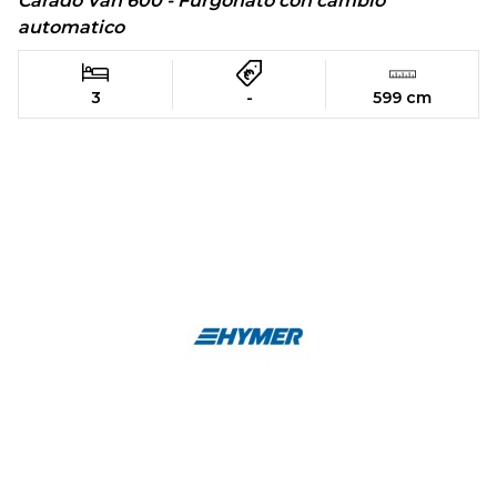
Carado Van 600 - Furgonato con cambio
automatico
3
-
599 cm