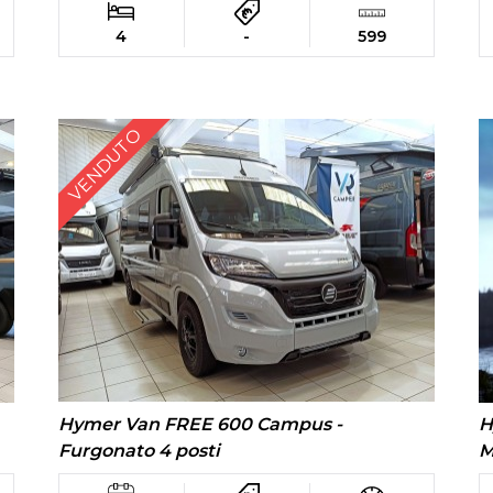
4
-
599
VENDUTO
Hymer Van FREE 600 Campus -
H
Furgonato 4 posti
M