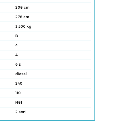
208 cm
278 cm
3.500 kg
B
4
4
6 E
diesel
240
110
N81
2 anni