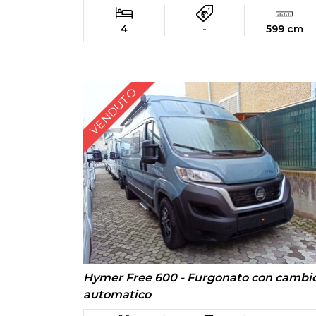
4
-
599 cm
VENDUTO
Hymer Free 600 - Furgonato con cambi
automatico