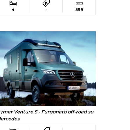
4
-
599
ymer Venture S - Furgonato off-road su
ercedes