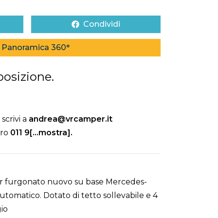
Condividi
Panoramica 360°
posizione.
scrivi a
andrea@vrcamper.it
ero
011 9[...mostra]
.
r furgonato nuovo su base Mercedes-
tomatico. Dotato di tetto sollevabile e 4
gio