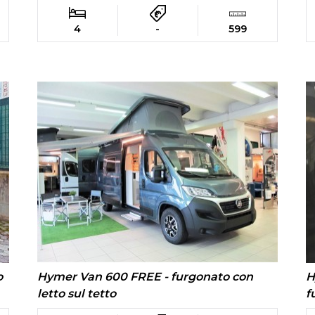
4
-
599
Hymer Van 600 FREE - furgonato con
o
H
letto sul tetto
f