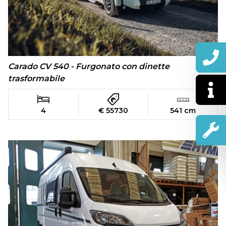
Carado CV 540 - Furgonato con dinette
trasformabile
4
€ 55730
541 cm