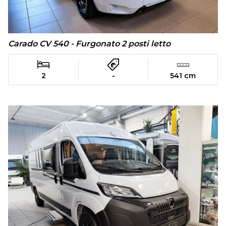
Carado CV 540 - Furgonato 2 posti letto
2
-
541 cm