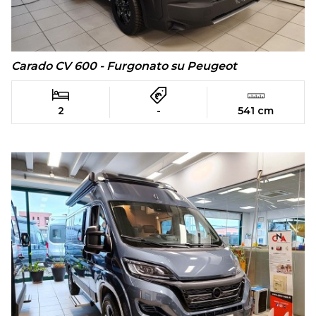
Carado CV 600 - Furgonato su Peugeot
2
-
541 cm