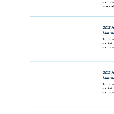
sul tuo
Manuale 
2013 
Manual
Tutti i 
sul link
sul tuo 
2012 
Manual
Tutti i 
sul link
sul tuo 