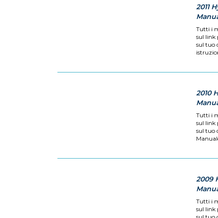
2011 
Manual
Tutti i 
sul link
sul tuo
istruzion
2010 
Manual
Tutti i 
sul link
sul tuo
Manuale 
2009 
Manual
Tutti i 
sul link
sul tuo 