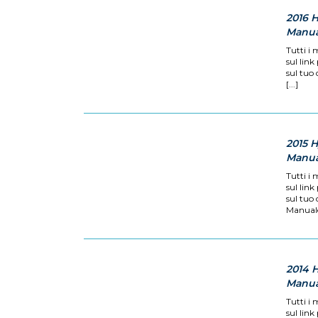
2016 
Manual
Tutti i 
sul link
sul tuo
[...]
2015 
Manual
Tutti i 
sul link
sul tuo 
Manuale 
2014 
Manual
Tutti i 
sul link