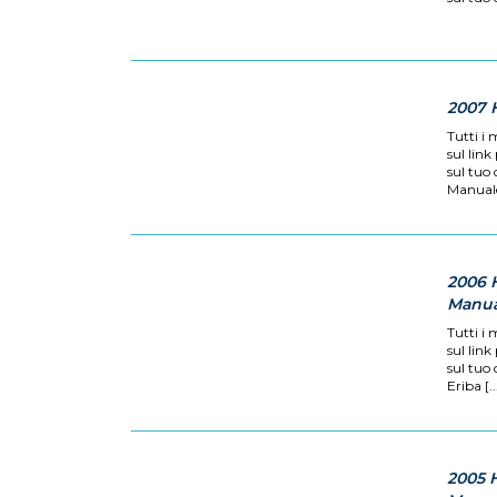
2007 
Tutti i 
sul link
sul tuo
Manuale 
2006 
Manual
Tutti i 
sul link
sul tuo
Eriba [..
2005 