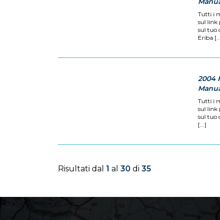
Manual
Tutti i 
sul link
sul tuo
Eriba [..
2004 
Manual
Tutti i 
sul link
sul tuo
[...]
Risultati dal
1
al
30
di
35