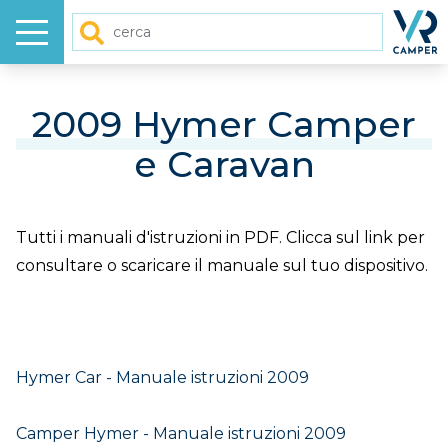
Menu
Homep
Cerca
HOME
2009 Hymer Camper
e Caravan
NUOVO
USATO
Tutti i manuali d'istruzioni in PDF. Clicca sul link per
consultare o scaricare il manuale sul tuo dispositivo.
GALLERY
VIDEO
Hymer Car - Manuale istruzioni 2009
ARTICOLI
Camper Hymer - Manuale istruzioni 2009