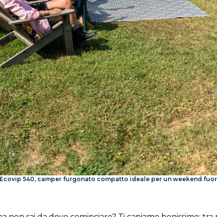
 Ecovip 540, camper furgonato compatto ideale per un weekend fuori 
non sai da dove cominciare? Ti capiamo benissimo: tra m