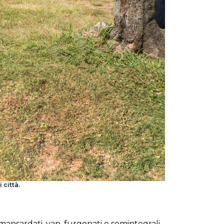
città.
ansardati, van, furgonati e semintegrali,