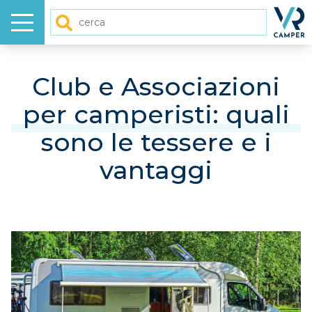
Menu
Homep
Cerca
HOME
Club e Associazioni
per camperisti: quali
NUOVO
sono le tessere e i
USATO
vantaggi
GALLERY
VIDEO
ARTICOLI