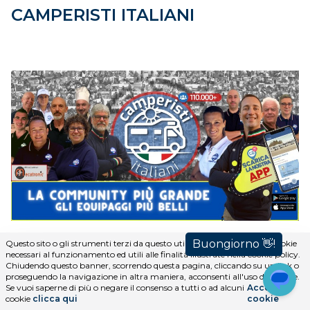
CAMPERISTI ITALIANI
Questo sito o gli strumenti terzi da questo utilizzati si avvalgono di cookie
necessari al funzionamento ed utili alle finalità illustrate nella cookie policy.
Chiudendo questo banner, scorrendo questa pagina, cliccando su un link o
Camperisti Italiani è la più grande community online
proseguendo la navigazione in altra maniera, acconsenti all'uso dei cookie.
di persone che condividono la passione per l'abitare
Se vuoi saperne di più o negare il consenso a tutti o ad alcuni
Accetta i
cookie
clicca qui
cookie
viaggiando. È nata nel 2008 come gruppo di