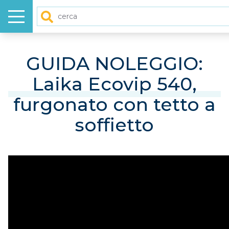
Menu
Cerca
HOME
GUIDA NOLEGGIO:
Laika Ecovip 540,
NUOVO
furgonato con tetto a
USATO
soffietto
GALLERY
VIDEO
ARTICOLI