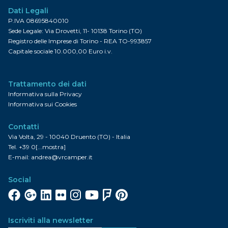
Dati Legali
P.IVA 08695840010
Sede Legale: Via Drovetti, 11- 10138 Torino (TO)
Registro delle Imprese di Torino - REA TO-993857
Capitale sociale 10.000,00 Euro i.v.
Trattamento dei dati
Informativa sulla Privacy
Informativa sui Cookies
Contatti
Via Volta, 29 - 10040 Druento (TO) - Italia
Tel.
+39 0[...mostra]
E-mail:
andrea@vrcamper.it
Social
Facebook
Google+
Linkedin
Flickr
Instagram
YouTube
FourSquare
Pinterest
Iscriviti alla newsletter