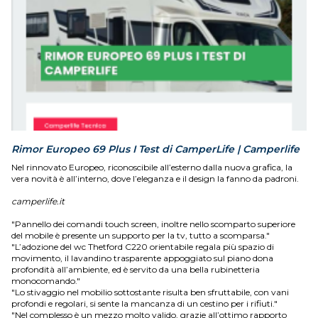
Rimor Europeo 69 Plus I Test di CamperLife | Camperlife
Nel rinnovato Europeo, riconoscibile all’esterno dalla nuova grafica, la
vera novità è all’interno, dove l’eleganza e il design la fanno da padroni.
camperlife.it
"Pannello dei comandi touch screen, inoltre nello scomparto superiore
del mobile è presente un supporto per la tv, tutto a scomparsa."
"L’adozione del wc Thetford C220 orientabile regala più spazio di
movimento, il lavandino trasparente appoggiato sul piano dona
profondità all’ambiente, ed è servito da una bella rubinetteria
monocomando."
"Lo stivaggio nel mobilio sottostante risulta ben sfruttabile, con vani
profondi e regolari, si sente la mancanza di un cestino per i rifiuti."
"Nel complesso è un mezzo molto valido, grazie all’ottimo rapporto