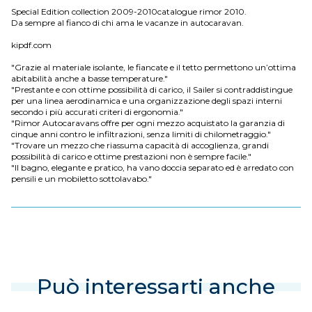
Special Edition collection 2009-2010catalogue rimor 2010.
Da sempre al fianco di chi ama le vacanze in autocaravan.
kipdf.com
"Grazie al materiale isolante, le fiancate e il tetto permettono un’ottima
abitabilità anche a basse temperature."
"Prestante e con ottime possibilità di carico, il Sailer si contraddistingue
per una linea aerodinamica e una organizzazione degli spazi interni
secondo i più accurati criteri di ergonomia."
"Rimor Autocaravans offre per ogni mezzo acquistato la garanzia di
cinque anni contro le infiltrazioni, senza limiti di chilometraggio."
"Trovare un mezzo che riassuma capacità di accoglienza, grandi
possibilità di carico e ottime prestazioni non è sempre facile."
"Il bagno, elegante e pratico, ha vano doccia separato ed è arredato con
pensili e un mobiletto sottolavabo."
Può interessarti anche