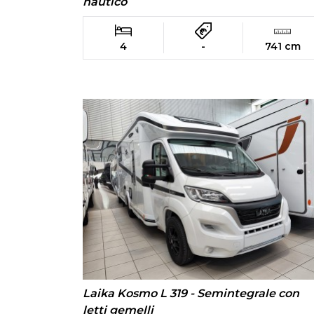
nautico
4
-
741 cm
Laika Kosmo L 319 - Semintegrale con
letti gemelli