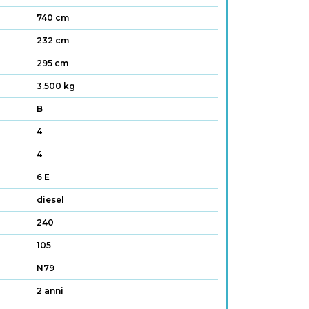
740 cm
232 cm
295 cm
3.500 kg
B
4
4
6 E
diesel
240
105
N79
2 anni