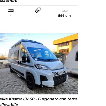
osteriore
4
-
599 cm
aika Kosmo CV 60 - Furgonato con tetto
ollevabile