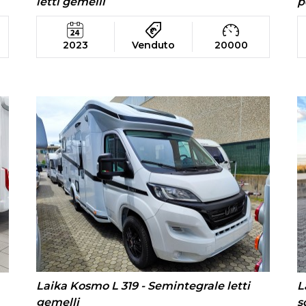
letti gemelli
p
2023
Venduto
20000
Laika Kosmo L 319 - Semintegrale letti
L
gemelli
s