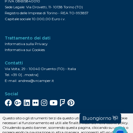
P.IVA 08695840010
Sede Legale: Via Drovetti, 11- 10138 Torino (TO)
Registro delle Imprese di Torino - REA TO-993857
Capitale sociale 10.000,00 Euro i.v.
Trattamento dei dati
Informativa sulla Privacy
Informativa sui Cookies
Contatti
Via Volta, 29 - 10040 Druento (TO) - Italia
Tel.
+39 0[...mostra]
E-mail:
andrea@vrcamper.it
Social
Facebook
Google+
Linkedin
Flickr
Instagram
YouTube
FourSquare
Pinterest
Iscriviti alla newsletter
Questo sito o gli strumenti terzi da questo utilizzati si avvalgono di cookie
necessari al funzionamento ed utili alle finalità illustrate nella cookie policy.
Iscriviti
Chiudendo questo banner, scorrendo questa pagina, cliccando su un link o
proseguendo la navigazione in altra maniera, acconsenti all'uso dei cookie.