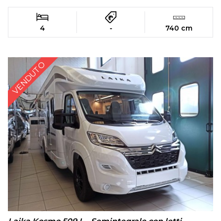
4
-
740 cm
VENDUTO