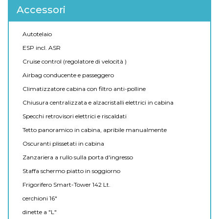
Accessori
Autotelaio
ESP incl. ASR
Cruise control (regolatore di velocità )
Airbag conducente e passeggero
Climatizzatore cabina con filtro anti-polline
Chiusura centralizzata e alzacristalli elettrici in cabina
Specchi retrovisori elettrici e riscaldati
Tetto panoramico in cabina, apribile manualmente
Oscuranti plissetati in cabina
Zanzariera a rullo sulla porta d'ingresso
Staffa schermo piatto in soggiorno
Frigorifero Smart-Tower 142 Lt.
cerchioni 16"
dinette a "L"