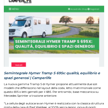
Semintegrale Hymer Tramp S 695x: qualità, equilibrio e
spazi generosi | Camperlife
La nuova gamma Tramp S di Hymer propone attualmente due soli
modelli che differiscono nel layout della coda, letto matrimoniale come
questo 695 o letti gemelli per il 685. Per entrambi, base meccanica su
Mercedes Sprinter a trazione anteriore.
"La cellula degli autocaravan Hymer è realizzata con la classica struttura
mista della casa di Bad Waldsee, al 100% senza legno, priva di ponti