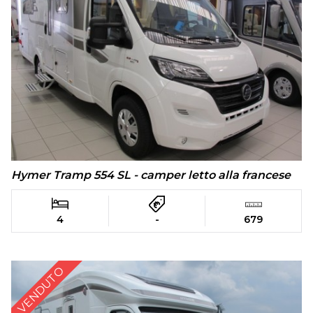
Hymer Tramp 554 SL - camper letto alla francese
4
-
679
VENDUTO