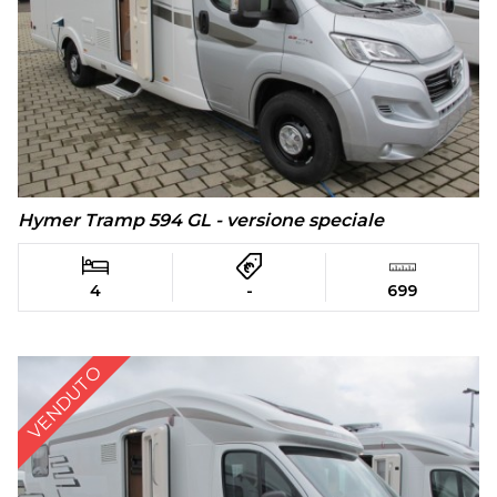
Hymer Tramp 594 GL - versione speciale
4
-
699
VENDUTO