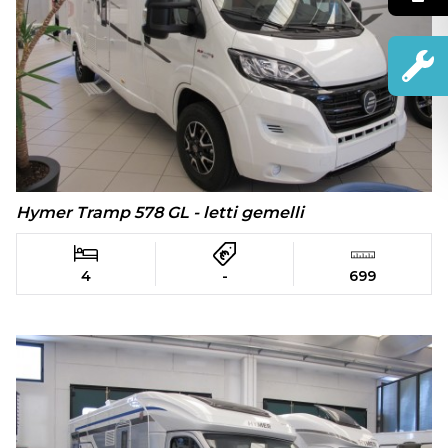
Hymer Tramp 578 GL - letti gemelli
4
-
699