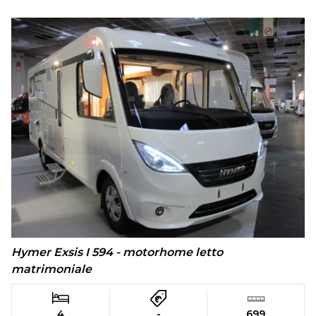
Hymer Exsis I 594 - motorhome letto
matrimoniale
4
-
699