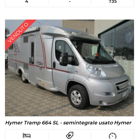
4
-
735
VENDUTO
Hymer Tramp 664 SL - semintegrale usato Hymer