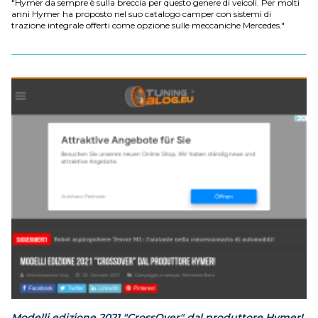
"Hymer da sempre è sulla breccia per questo genere di veicoli. Per molti
anni Hymer ha proposto nel suo catalogo camper con sistemi di
trazione integrale offerti come opzione sulle meccaniche Mercedes."
Modelli edizione 2021 "CrossOver" dal produttore Hymer!