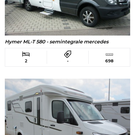
Hymer ML-T 580 - semintegrale mercedes
2
-
698