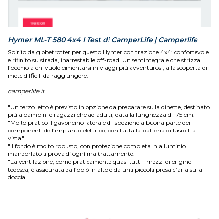
Hymer ML-T 580 4x4 I Test di CamperLife | Camperlife
Spirito da globetrotter per questo Hymer con trazione 4x4: confortevole
e rifinito su strada, inarrestabile off-road. Un semintegrale che strizza
l’occhio a chi vuole cimentarsi in viaggi più avventurosi, alla scoperta di
mete difficili da raggiungere.
camperlife.it
"Un terzo letto è previsto in opzione da preparare sulla dinette, destinato
più a bambini e ragazzi che ad adulti, data la lunghezza di 175 cm."
"Molto pratico il gavoncino laterale di ispezione a buona parte dei
componenti dell’impianto elettrico, con tutta la batteria di fusibili a
vista."
"Il fondo è molto robusto, con protezione completa in alluminio
mandorlato a prova di ogni maltrattamento."
"La ventilazione, come praticamente quasi tutti i mezzi di origine
tedesca, è assicurata dall’oblò in alto e da una piccola presa d’aria sulla
doccia."