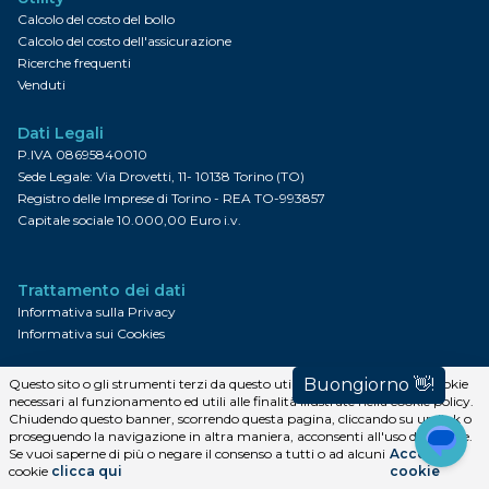
Calcolo del costo del bollo
Calcolo del costo dell'assicurazione
Ricerche frequenti
Venduti
Dati Legali
P.IVA 08695840010
Sede Legale: Via Drovetti, 11- 10138 Torino (TO)
Registro delle Imprese di Torino - REA TO-993857
Capitale sociale 10.000,00 Euro i.v.
Trattamento dei dati
Informativa sulla Privacy
Informativa sui Cookies
Contatti
Questo sito o gli strumenti terzi da questo utilizzati si avvalgono di cookie
necessari al funzionamento ed utili alle finalità illustrate nella cookie policy.
Via Volta, 29 - 10040 Druento (TO) - Italia
Chiudendo questo banner, scorrendo questa pagina, cliccando su un link o
Tel.
+39 0[...mostra]
proseguendo la navigazione in altra maniera, acconsenti all'uso dei cookie.
E-mail:
andrea@vrcamper.it
Se vuoi saperne di più o negare il consenso a tutti o ad alcuni
Accetta i
cookie
clicca qui
cookie