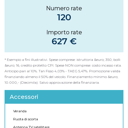
Numero rate
120
Importo rate
627 €
* Esempio a fini illustrativi. Spese comprese: istruttoria &euro; 350, bolli
&euro; 16, credito protetto CPI. Spese NON comprese: costo incasso rata.
Anticipo pari al 10%. Tan Fisso 4,03% - TAEG 5,47%. Promozione valida
finanziando almeno il 50% del veicolo. Finanziamento minimo &euro;
10.000,- (Diecimila). Salvo approvazione della finanziaria.
Accessori
Veranda
Ruota di scorta
Antenna TV satellitare