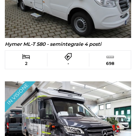
Hymer ML-T 580 - semintegrale 4 posti
2
-
698
IN VISIONE