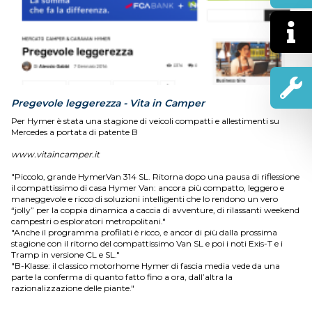
Pregevole leggerezza - Vita in Camper
Per Hymer è stata una stagione di veicoli compatti e allestimenti su
Mercedes a portata di patente B
www.vitaincamper.it
"Piccolo, grande HymerVan 314 SL. Ritorna dopo una pausa di riflessione
il compattissimo di casa Hymer Van: ancora più compatto, leggero e
maneggevole e ricco di soluzioni intelligenti che lo rendono un vero
“jolly” per la coppia dinamica a caccia di avventure, di rilassanti weekend
campestri o esploratori metropolitani."
"Anche il programma profilati è ricco, e ancor di più dalla prossima
stagione con il ritorno del compattissimo Van SL e poi i noti Exis-T e i
Tramp in versione CL e SL."
"B-Klasse: il classico motorhome Hymer di fascia media vede da una
parte la conferma di quanto fatto fino a ora, dall’altra la
razionalizzazione delle piante."