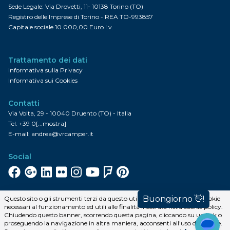
Sede Legale: Via Drovetti, 11- 10138 Torino (TO)
Registro delle Imprese di Torino - REA TO-993857
Capitale sociale 10.000,00 Euro i.v.
Trattamento dei dati
Informativa sulla Privacy
Informativa sui Cookies
Contatti
Via Volta, 29 - 10040 Druento (TO) - Italia
Tel.
+39 0[...mostra]
E-mail:
andrea@vrcamper.it
Social
Facebook
Google+
Linkedin
Flickr
Instagram
YouTube
FourSquare
Pinterest
Iscriviti alla newsletter
Questo sito o gli strumenti terzi da questo utilizzati si avvalgono di cookie
necessari al funzionamento ed utili alle finalità illustrate nella cookie policy.
Iscriviti
Chiudendo questo banner, scorrendo questa pagina, cliccando su un link o
proseguendo la navigazione in altra maniera, acconsenti all'uso dei cookie.
Sito protetto da reCAPTCHA.
Privacy
·
Temini