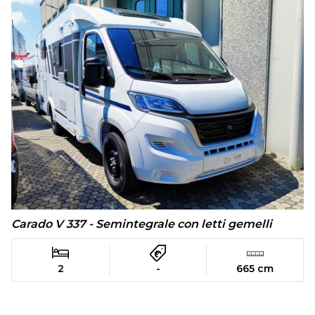
Carado V 337 - Semintegrale con letti gemelli
2
-
665 cm