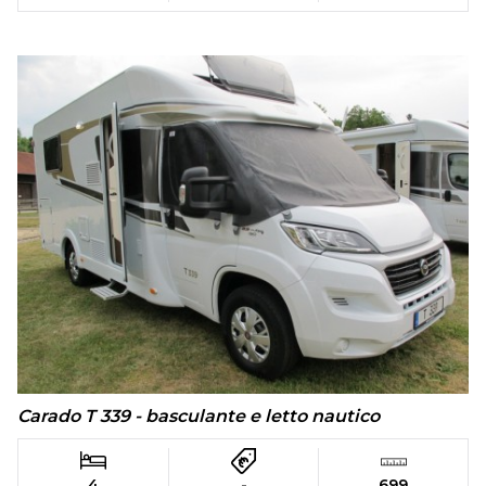
Carado T 339 - basculante e letto nautico
4
-
699