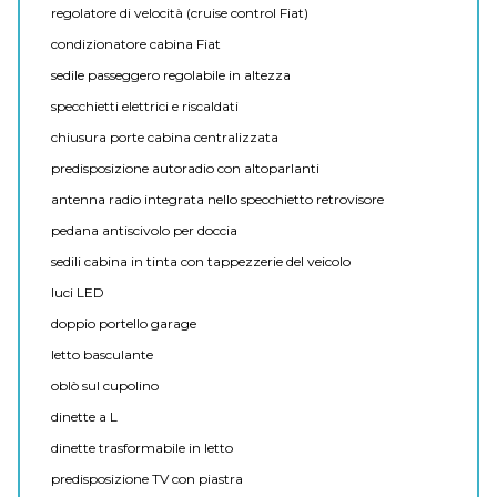
regolatore di velocità (cruise control Fiat)
condizionatore cabina Fiat
sedile passeggero regolabile in altezza
specchietti elettrici e riscaldati
chiusura porte cabina centralizzata
predisposizione autoradio con altoparlanti
antenna radio integrata nello specchietto retrovisore
pedana antiscivolo per doccia
sedili cabina in tinta con tappezzerie del veicolo
luci LED
doppio portello garage
letto basculante
oblò sul cupolino
dinette a L
dinette trasformabile in letto
predisposizione TV con piastra