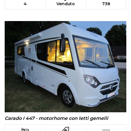
4
Venduto
738
Carado I 447 - motorhome con letti gemelli