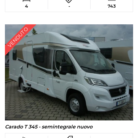
4
-
743
VENDUTO
Carado T 345 - semintegrale nuovo