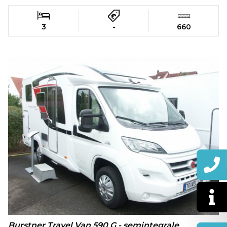
3
-
660
Burstner Travel Van 590 G - semintegrale