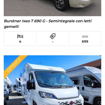
Burstner Ixeo T 690 G - Semintegrale con letti
gemelli
4
-
699
OFFERTA