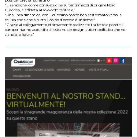
possibili previsti sul listino."
"L'aerazione, come consuetudine su tanti mezzi di origine Nord
Europea, è affidata al solo oblò centrale."
"Una linea dinamica, con il cupolino molto ben rastremato verso la
cellula che slancia tutto il colpo d’occhio di insieme."
"Grazie al collegamento ottimamente realizzato fra tetto e parete, i
camper hanno acquisito all’esterno un design automobilistico che ne
slancia la figura."