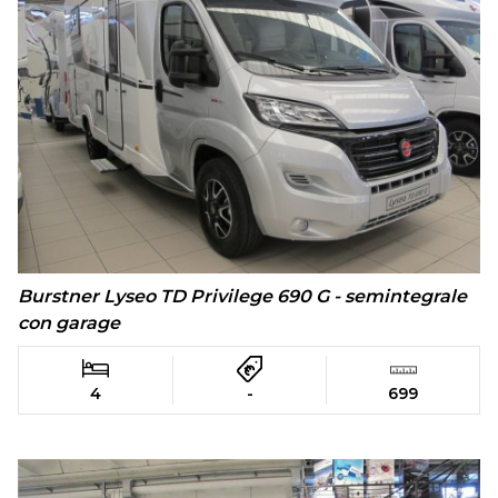
Burstner Lyseo TD Privilege 690 G - semintegrale
con garage
4
-
699