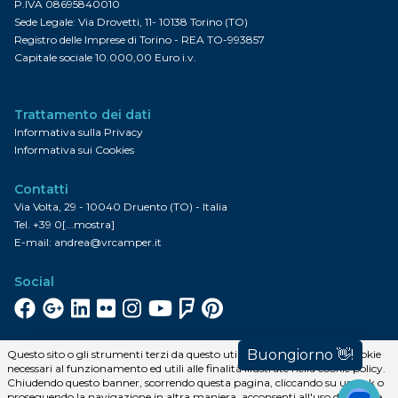
P.IVA 08695840010
Sede Legale: Via Drovetti, 11- 10138 Torino (TO)
Registro delle Imprese di Torino - REA TO-993857
Capitale sociale 10.000,00 Euro i.v.
Trattamento dei dati
Informativa sulla Privacy
Informativa sui Cookies
Contatti
Via Volta, 29 - 10040 Druento (TO) - Italia
Tel.
+39 0[...mostra]
E-mail:
andrea@vrcamper.it
Social
Facebook
Google+
Linkedin
Flickr
Instagram
YouTube
FourSquare
Pinterest
Iscriviti alla newsletter
Questo sito o gli strumenti terzi da questo utilizzati si avvalgono di cookie
necessari al funzionamento ed utili alle finalità illustrate nella cookie policy.
Iscriviti
Chiudendo questo banner, scorrendo questa pagina, cliccando su un link o
proseguendo la navigazione in altra maniera, acconsenti all'uso dei cookie.