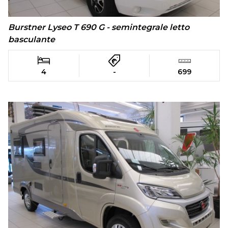
Burstner Lyseo T 690 G - semintegrale letto
basculante
4
-
699