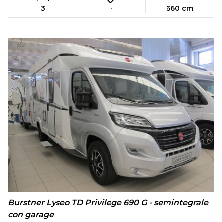
3
-
660 cm
Burstner Lyseo TD Privilege 690 G - semintegrale
con garage