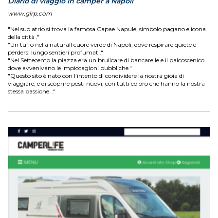
Diario di viaggio in camper a Napoli
www.glrp.com
"Nel suo atrio si trova la famosa Capae Napule, simbolo pagano e icona
della città ."
"Un tuffo nella naturaIl cuore verde di Napoli, dove respirare quiete e
perdersi lungo sentieri profumati."
"Nel Settecento la piazza era un brulicare di bancarelle e il palcoscenico
dove avvenivano le impiccagioni pubbliche."
"Questo sito è nato con l’intento di condividere la nostra gioia di
viaggiare, e di scoprire posti nuovi, con tutti coloro che hanno la nostra
stessa passione. ."