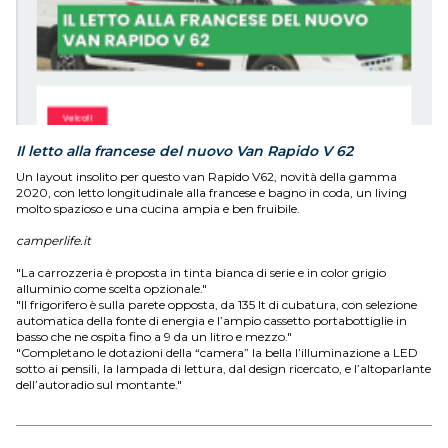
Il letto alla francese del nuovo Van Rapido V 62
Un layout insolito per questo van Rapido V62, novità della gamma
2020, con letto longitudinale alla francese e bagno in coda, un living
molto spazioso e una cucina ampia e ben fruibile.
camperlife.it
"La carrozzeria è proposta in tinta bianca di serie e in color grigio
alluminio come scelta opzionale."
"Il frigorifero è sulla parete opposta, da 135 lt di cubatura, con selezione
automatica della fonte di energia e l’ampio cassetto portabottiglie in
basso che ne ospita fino a 9 da un litro e mezzo."
"Completano le dotazioni della “camera” la bella l’illuminazione a LED
sotto ai pensili, la lampada di lettura, dal design ricercato, e l’altoparlante
dell’autoradio sul montante."