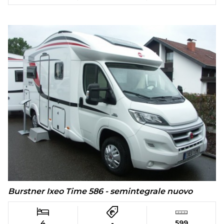
Burstner Ixeo Time 586 - semintegrale nuovo
4
-
599