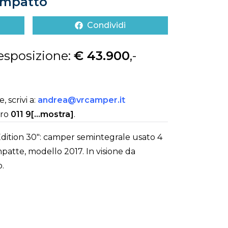
ompatto
Condividi
 esposizione:
€ 43.900
,-
 scrivi a:
andrea@vrcamper.it
ero
011 9[...mostra]
.
dition 30": camper semintegrale usato 4
mpatte, modello 2017. In visione da
o.