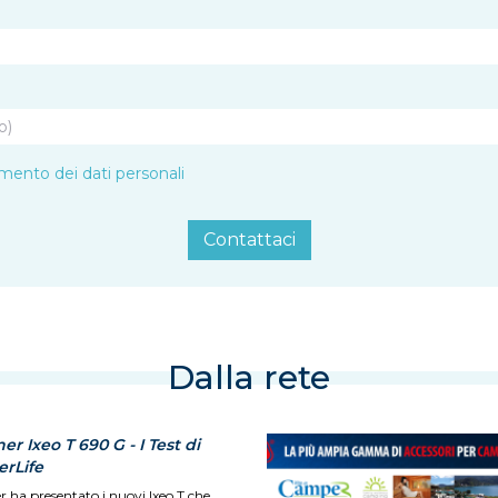
amento dei dati personali
Contattaci
Dalla rete
er Ixeo T 690 G - I Test di
rLife
r ha presentato i nuovi Ixeo T che