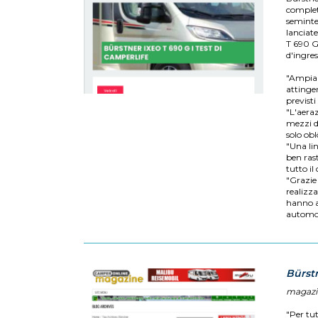
complet
seminte
lanciate
T 690 G
d'ingre
"Ampia l
attinger
previsti 
"L'aera
mezzi di
solo obl
"Una li
ben rast
tutto il
"Grazie
realizza
hanno a
automobi
Bürst
magazi
"Per tut