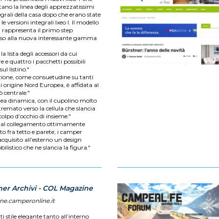
ano la linea degli apprezzatissimi
grali della casa dopo che erano state
 le versioni integrali Ixeo I. Il modello
 rappresenta il primo step
sso alla nuova interessante gamma
a lista degli accessori da cui
e e quattro i pacchetti possibili
sul listino."
zione, come consuetudine su tanti
 origine Nord Europea, è affidata al
ò centrale."
nea dinamica, con il cupolino molto
remato verso la cellula che slancia
 colpo d’occhio di insieme."
 al collegamento ottimamente
to fra tetto e parete, i camper
cquisito all’esterno un design
listico che ne slancia la figura."
ner Archivi - COL Magazine
ne.camperonline.it
ti stile elegante tanto all’interno