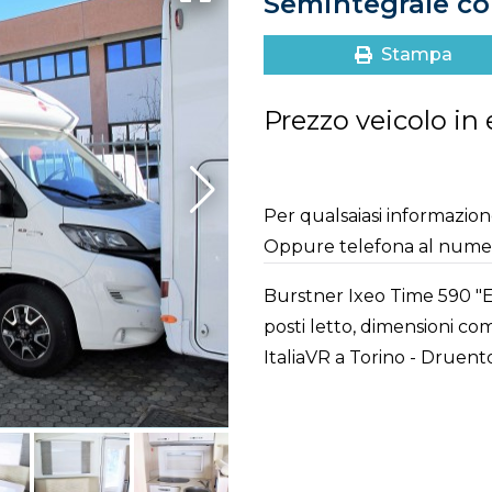
Semintegrale c
Stampa
Prezzo veicolo in
Per qualsaiasi informazione,
Oppure telefona al num
Burstner Ixeo Time 590 "E
posti letto, dimensioni co
ItaliaVR a Torino - Druent