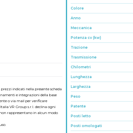
Colore
Anno
Meccanica
Potenza cv (kw)
Trazione
Trasmissione
Chilometri
Lunghezza
Larghezza
 e i prezzi indicati nella presente scheda
rnamenti e integrazioni della base
Peso
ente o via mail per verificare
Patente
' Italia VR Group s.r.l. declina ogni
he non rappresentano in alcun modo
Posti letto
uso.
Posti omologati