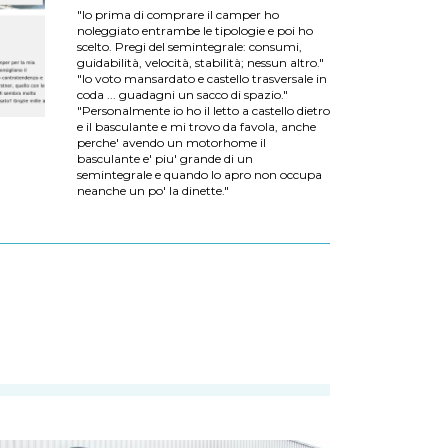
"Io prima di comprare il camper ho
noleggiato entrambe le tipologie e poi ho
scelto. Pregi del semintegrale: consumi,
guidabilità, velocità, stabilità; nessun altro."
"Io voto mansardato e castello trasversale in
coda ... guadagni un sacco di spazio."
"Personalmente io ho il letto a castello dietro
e il basculante e mi trovo da favola, anche
perche' avendo un motorhome il
basculante e' piu' grande di un
semintegrale e quando lo apro non occupa
neanche un po' la dinette."