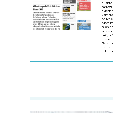
quanto a
carrozze
"Riflett
van: cre
polival
ruote m
"Con an
version
540, o l
neonato
"A listi
trentan
nelle ca