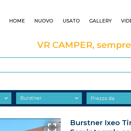
HOME
NUOVO
USATO
GALLERY
VID
VR CAMPER, sempre a
Burstner Ixeo Ti