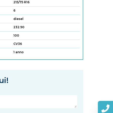
215/75 R16
6
diesel
232.90
100
CV36
1 anno
ui!