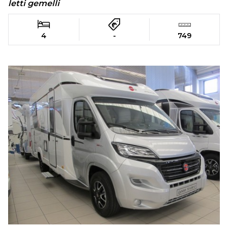
letti gemelli
4
-
749