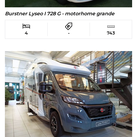
Burstner Lyseo I 728 G - motorhome grande
4
-
743