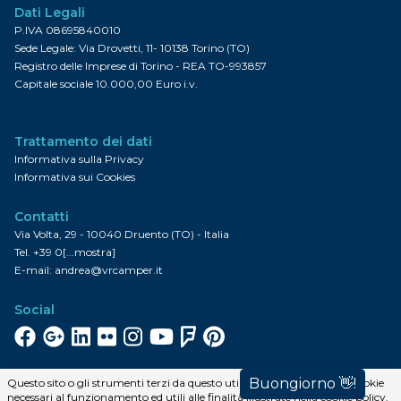
Dati Legali
P.IVA 08695840010
Sede Legale: Via Drovetti, 11- 10138 Torino (TO)
Registro delle Imprese di Torino - REA TO-993857
Capitale sociale 10.000,00 Euro i.v.
Trattamento dei dati
Informativa sulla Privacy
Informativa sui Cookies
Contatti
Via Volta, 29 - 10040 Druento (TO) - Italia
Tel.
+39 0[...mostra]
E-mail:
andrea@vrcamper.it
Social
Facebook
Google+
Linkedin
Flickr
Instagram
YouTube
FourSquare
Pinterest
Iscriviti alla newsletter
Questo sito o gli strumenti terzi da questo utilizzati si avvalgono di cookie
necessari al funzionamento ed utili alle finalità illustrate nella cookie policy.