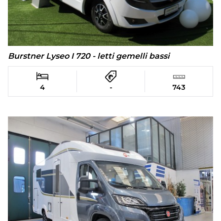
Burstner Lyseo I 720 - letti gemelli bassi
4
-
743