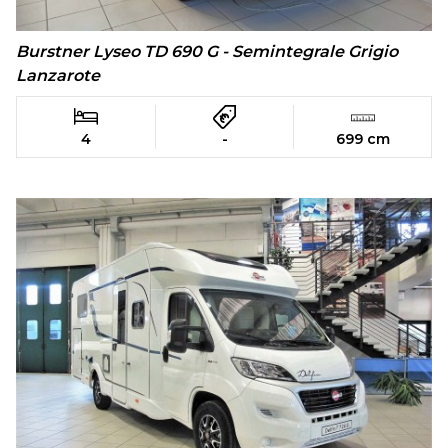
Burstner Lyseo TD 690 G - Semintegrale Grigio
Lanzarote
4
-
699 cm