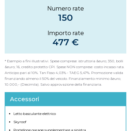
Numero rate
150
Importo rate
477 €
* Esempio a fini illustrativi. Spese comprese: istruttoria &euro; 350, bolli
&euro; 16, credito protetto CPI. Spese NON comprese: costo incasso rata.
Anticipo pari al 10%. Tan Fisso 4,03% - TAEG 5,47%. Promozione valida
finanziando almeno il 50% del veicolo. Finanziamento minimo &euro;
10.000,- (Diecimila). Salvo approvazione della finanziaria.
Accessori
Letto basculante elettrico
Skyroof
Portellone garage supplementare a sinistra