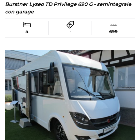
Burstner Lyseo TD Privilege 690 G - semintegrale
con garage
4
-
699