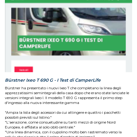
Bürstner Ixeo T 690 G - I Test di CamperLife
Bürstner ha presentato i nuovi Ixeo T che completano la linea degli
apprezzatissimi semintegrali della casa dopo che erano state lanciate le
versioni integrali Ixeo I. Il modello T 690 G rappresenta il primo step
d'ingresso alla nuova interessante gamma
"Ampia la lista degli accessori da cui attingere e quattro i pacchetti
possibili previsti sul listino."
"L'aerazione, come consuetudine su tanti mezzi di origine Nord
Europea, è affidata al solo oblò centrale."
"Una linea dinamica, con il cupolino molto ben rastremato verso la
cellula che slancia tutto il colpo d’occhio di insieme."