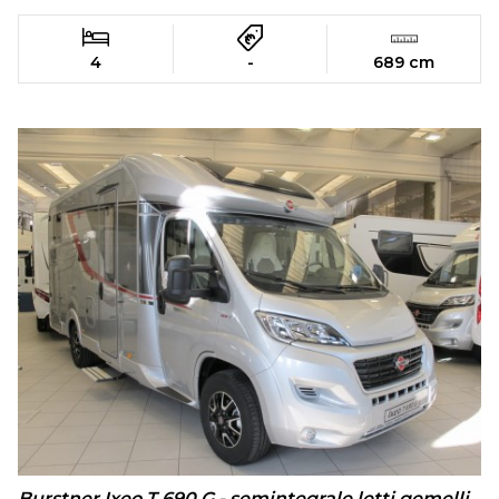
4
-
689 cm
Burstner Ixeo T 690 G - semintegrale letti gemelli