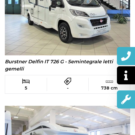
Burstner Delfin IT 726 G - Semintegrale letti
gemelli
5
-
738 cm