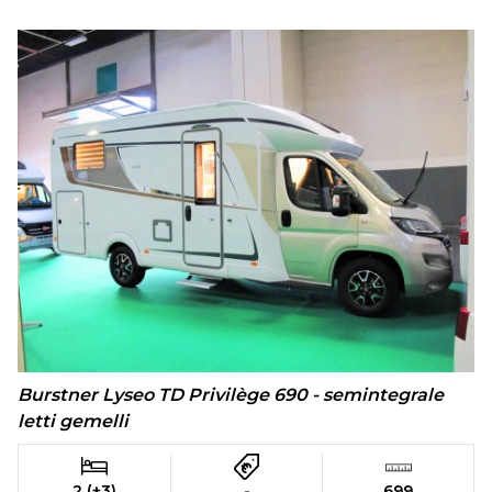
Burstner Lyseo TD Privilège 690 - semintegrale
letti gemelli
2 (+3)
-
699