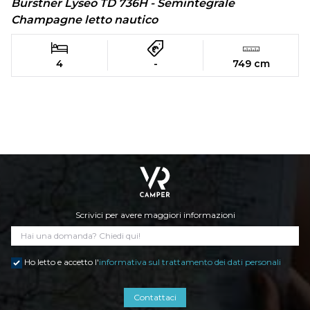
Burstner Lyseo TD 736H - Semintegrale
Champagne letto nautico
4
-
749 cm
Scrivici per avere maggiori informazioni
Ho letto e accetto l'
informativa sul trattamento dei dati personali
Contattaci