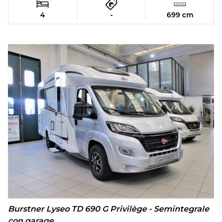
4
-
699 cm
Burstner Lyseo TD 690 G Privilège - Semintegrale
con garage