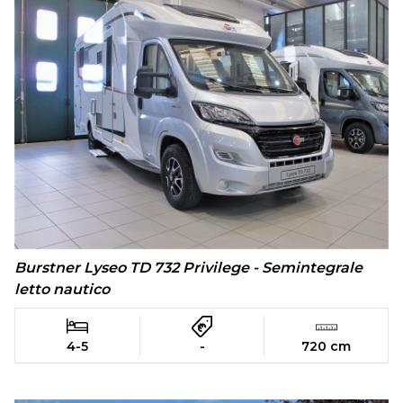
Burstner Lyseo TD 732 Privilege - Semintegrale
letto nautico
4-5
-
720 cm