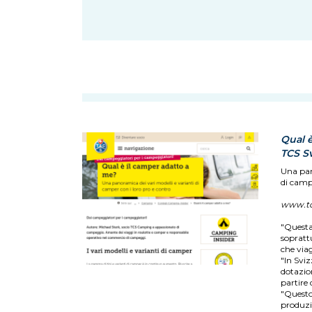
Qual è
TCS Sv
Una pan
di campe
www.tc
"Questa
soprattu
che viag
"In Svi
dotazio
partire
"Questo,
produzi