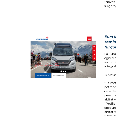
"Novità 
su gara
Eura 
semint
furgo
La Eura
ogni di
seminte
integral
www.eu
"La vost
potranno
della d
personal
abitativ
"Profil
offre u
abitati
"Puoi ac