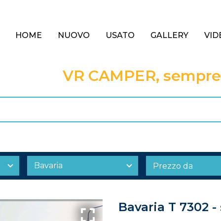
HOME
NUOVO
USATO
GALLERY
VID
VR CAMPER, sempre a
Bavaria T 7302 -