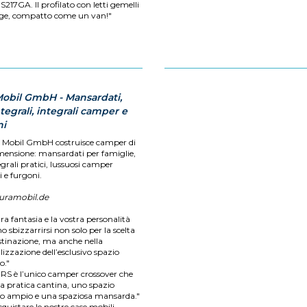
S217GA. Il profilato con letti gemelli
ge, compatto come un van!"
Mobil GmbH - Mansardati,
egrali, integrali camper e
ni
 Mobil GmbH costruisce camper di
mensione: mansardati per famiglie,
grali pratici, lussuosi camper
i e furgoni.
ramobil.de
ra fantasia e la vostra personalità
 sbizzarrirsi non solo per la scelta
estinazione, ma anche nella
izzazione dell’esclusivo spazio
o."
a RS è l’unico camper crossover che
na pratica cantina, uno spazio
vo ampio e una spaziosa mansarda."
quistare le nostre case mobili