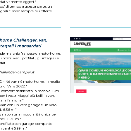
relativamente leggeri."
po’ di tempo a questa parte, tra i
grali ci sono sempre più offerte
home Challenger, van,
egrali i mansardati
de marchio francese di motorhome,
i nostri van i profilati, gli integrali e i
ati.
allenger-camper.it
- Né van né motorhome. Il meglio
ondi Vans 2022."
il comfort desiderato in meno di 6 m.
er i vostri viaggi più belli in van,
a la famiglia!"
l van con un vero garage e un vero
XL 6.36 m."
l van con una modularità unica per
melli 6.36 m."
l profilato con garage, compatto
 van! 4 5.99 m."