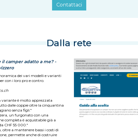
Contattaci
Dalla rete
 il camper adatto a me? -
izzero
oramica dei vari modelli e varianti
r con i loro pro e contro.
s.ch
 variante è molto apprezzata
tto dalle coppie oltre la cinquantina
giano senza figli."
zzera, un furgonato con una
ne completa è acquistabile già a
 da CHF 55 000."
 oltre a mantenere bassi i costi di
one, permette anche di costruire