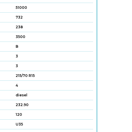
51000
732
238
3500
B
3
3
215/70 R15
4
diesel
232.90
120
U35