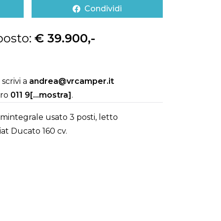
Condividi
posto:
€ 39.900,-
scrivi a
andrea@vrcamper.it
ero
011 9[...mostra]
.
integrale usato 3 posti, letto
iat Ducato 160 cv.