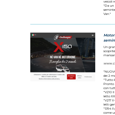
veicoli 
"Da un 
seminte
Van."
Motor
semint
Un gran
scoprite 
mansard
www.ch
"NUOVO 
dei 2 m
"Tutto 
Pronto p
con tutt
"V210 I
letto X
"V217 I
letti ge
"S194 I
come un