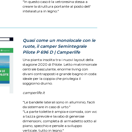
"In questo caso è la vetroresina stessa a
creare la struttura portante al posto dell'
intelaiatura in legno."
Quasi come un monolocale con le
ruote, il camper Semintegrale
Pilote P 696 D | Camperlife
Una pianta insolita tra i nuovi layout della
stagione 2020 di Pilote. Letto matrimoniale
centrale basculante, enorme living con
divani contrapposti e grande bagno in coda:
ideale per la coppia che privilegia il
soggiorno diurno.
camperlife.it
"Le bandelle laterali sono in alluminio, facili
da sistemare in caso di urto."
"La parte toilette è ampia e comoda, con wc
a tazza girevole e lavabo di generose
dimensioni, completa di armadietto sotto al
piano, specchio e pensile a sviluppo
verticale, tutto in legno."