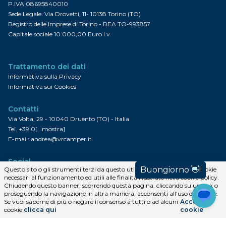
P.IVA 08695840010
Sede Legale: Via Drovetti, 11- 10138 Torino (TO)
Registro delle Imprese di Torino - REA TO-993857
Capitale sociale 10.000,00 Euro i.v.
Trattamento dei dati
Informativa sulla Privacy
Informativa sui Cookies
Contatti
Via Volta, 29 - 10040 Druento (TO) - Italia
Tel.
+39 0[...mostra]
E-mail:
andrea@vrcamper.it
Social
Questo sito o gli strumenti terzi da questo utilizzati si avvalgono di cookie
necessari al funzionamento ed utili alle finalità illustrate nella cookie policy.
Chiudendo questo banner, scorrendo questa pagina, cliccando su un link o
Facebook
Google+
Linkedin
Flickr
Instagram
YouTube
FourSquare
Pinterest
proseguendo la navigazione in altra maniera, acconsenti all'uso dei cookie.
Iscriviti alla newsletter
Se vuoi saperne di più o negare il consenso a tutti o ad alcuni
Accetta i
cookie
clicca qui
cookie
Iscriviti