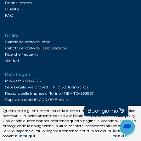
Finanziamenti
Qualità
FAQ
Utility
Calcolo del costo del bollo
Calcolo del costo dell'assicurazione
Ricerche frequenti
Venduti
Dati Legali
P.IVA 08695840010
Sede Legale: Via Drovetti, 11- 10138 Torino (TO)
Registro delle Imprese di Torino - REA TO-993857
Capitale sociale 10.000,00 Euro i.v.
Questo sito o gli strumenti terzi da questo utilizzati si avvalgono di cookie
necessari al funzionamento ed utili alle finalità illustrate nella cookie policy.
Trattamento dei dati
Chiudendo questo banner, scorrendo questa pagina, cliccando su un link o
proseguendo la navigazione in altra maniera, acconsenti all'uso dei cookie.
Informativa sulla Privacy
Se vuoi saperne di più o negare il consenso a tutti o ad alcuni
Accetta i
Informativa sui Cookies
cookie
clicca qui
cookie