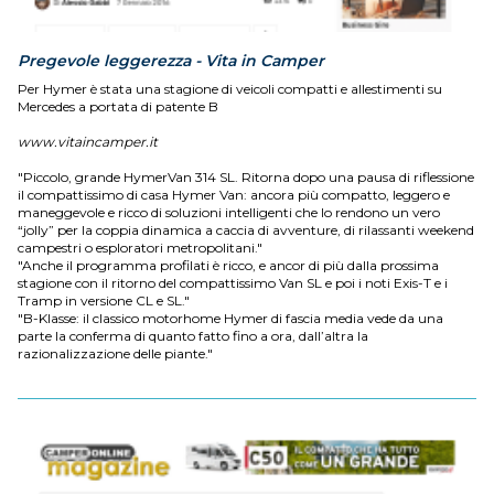
Pregevole leggerezza - Vita in Camper
Per Hymer è stata una stagione di veicoli compatti e allestimenti su
Mercedes a portata di patente B
www.vitaincamper.it
"Piccolo, grande HymerVan 314 SL. Ritorna dopo una pausa di riflessione
il compattissimo di casa Hymer Van: ancora più compatto, leggero e
maneggevole e ricco di soluzioni intelligenti che lo rendono un vero
“jolly” per la coppia dinamica a caccia di avventure, di rilassanti weekend
campestri o esploratori metropolitani."
"Anche il programma profilati è ricco, e ancor di più dalla prossima
stagione con il ritorno del compattissimo Van SL e poi i noti Exis-T e i
Tramp in versione CL e SL."
"B-Klasse: il classico motorhome Hymer di fascia media vede da una
parte la conferma di quanto fatto fino a ora, dall’altra la
razionalizzazione delle piante."