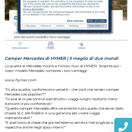
Camper Mercedes di HYMER | Il meglio di due mondi
La qualità di Mercedes incontra il know-how di HYMER: Scoprite qui i
nostri modelli Mercedes, compresi i loro vantaggi.
www.hymer.com
"Di alta qualità, confortevoli e versatili - che cos’è che rende i camper
Mercedes così popolari?"
"Grazie al cruise control soprattutto i viaggi lunghi risultano meno
stancanti e più confortevoli."
"Questo camper Mercedes offre veramente tutto quello che serve, dallo
chassis SLC alle finestre: è una garanzia per vivere viaggi
indimenticabili."
"E quel tocco di classe che già dall’esterno sembra meraviglioso si
rispecchia anche negli spazi interni."