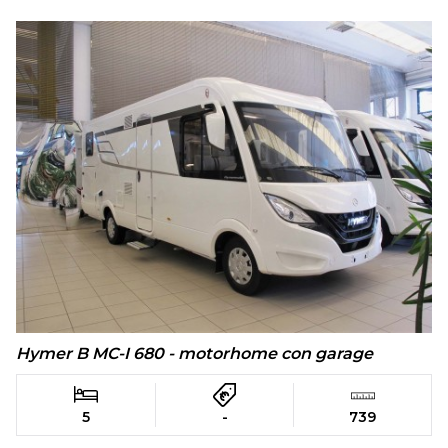
Hymer B MC-I 680 - motorhome con garage
5
-
739