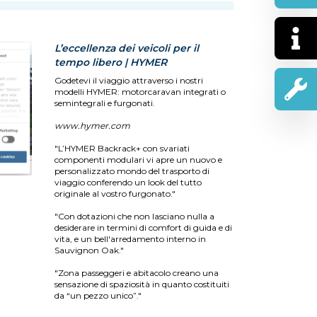
L’eccellenza dei veicoli per il
tempo libero | HYMER
Godetevi il viaggio attraverso i nostri
modelli HYMER: motorcaravan integrati o
semintegrali e furgonati.
www.hymer.com
"L’HYMER Backrack+ con svariati
componenti modulari vi apre un nuovo e
personalizzato mondo del trasporto di
viaggio conferendo un look del tutto
originale al vostro furgonato."
"Con dotazioni che non lasciano nulla a
desiderare in termini di comfort di guida e di
vita, e un bell'arredamento interno in
Sauvignon Oak."
"Zona passeggeri e abitacolo creano una
sensazione di spaziosità in quanto costituiti
da “un pezzo unico”."