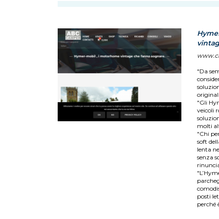
Hymer
vinta
www.ca
"Da sem
consider
soluzion
original
"Gli Hy
veicoli 
soluzion
molti al
"Chi pe
soft del
lenta ne
senza sc
rinuncia
"L’Hyme
parcheg
comodis
posti l
perché 