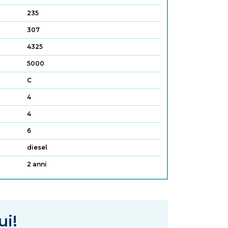
235
307
4325
5000
C
4
4
6
diesel
2 anni
ui!