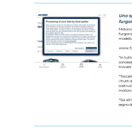
Uno s
furgo
Motorca
furgonat
modello
www.h
"In tutt
concess
trovate 
"Toccate
i frutti
costruzi
motorca
"Sia all
segno d