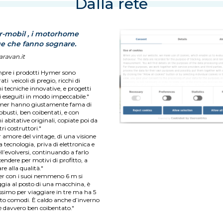
Dalla rete
-mobil , i motorhome
ge che fanno sognare.
ravan.it
pre i prodotti Hymer sono
ati veicoli di pregio, ricchi di
i tecniche innovative, e progetti
i eseguiti in modo impeccabile."
mer hanno giustamente fama di
robusti, ben coibentati, e con
i abitative originali, copiate poi da
tri costruttori."
r amore del vintage, di una visione
la tecnologia, priva di elettronica e
ll’evolversi, continuando a farlo
endere per motivi di profitto, a
re alla qualità."
r con i suoi nemmeno 6 m si
gia al posto di una macchina, è
simo per viaggiare in tre ma ha 5
etto comodi. È caldo anche d’inverno
è davvero ben coibentato."