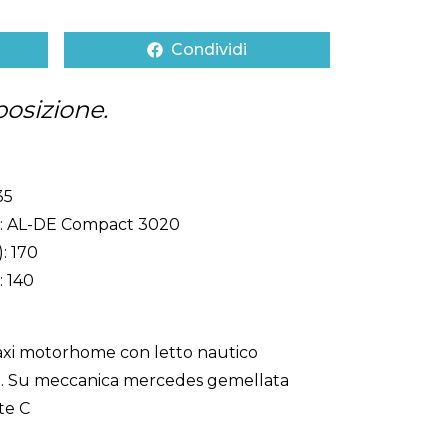
Condividi
posizione.
35
o: AL-DE Compact 3020
: 170
: 140
axi motorhome con letto nautico
e. Su meccanica mercedes gemellata
te C