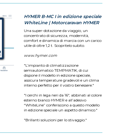
HYMER B-MC I in edizione speciale
WhiteLine | Motorcaravan HYMER
Una super-dotazione da viaggio, un
concentrato di sicurezza, modernità,
comfort e dinamica di marcia con un carico
utile di oltre 1,2 t. Scopritelo subito.
www.hymer.com
"L’impianto di climatizzazione
semiautomatico TEMPMATIK, di cui
dispone il modello in edizione speciale,
assicura temperature gradevoli e un clima
interno perfetto per il vostro benessere."
"I cerchi in lega neri da 16", abbinati al colore
esterno bianco HYMER e all’adesivo
“WhiteLine” conferiscono a questo modello
in edizione speciale un aspetto dinamico."
"Brillanti soluzioni per lo stivaggio."