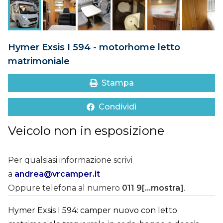
DOVE SIAMO
CONTATTI
Hymer Exsis I 594 - motorhome letto
matrimoniale
Stampa
Condividi
Veicolo non in esposizione
Per qualsiasi informazione scrivi
a
andrea@vrcamper.it
Oppure telefona al numero
011 9[...mostra]
.
Hymer Exsis I 594: camper nuovo con letto