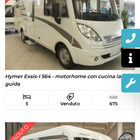
Hymer Exsis-I 564 - motorhome con cucina lato
guida
5
Venduto
675
VENDUTO