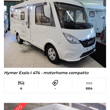
Hymer Exsis-I 474 - motorhome compatto
4
-
664